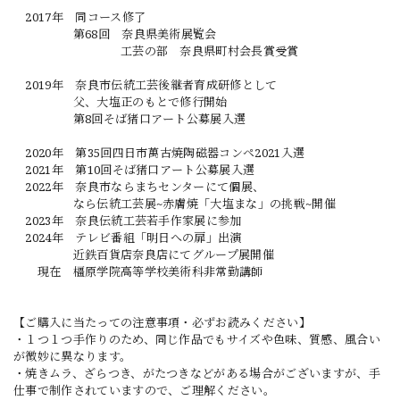
2017年 同コース修了
第68回 奈良県美術展覧会
工芸の部 奈良県町村会長賞受賞
2019年 奈良市伝統工芸後継者育成研修として
父、大塩正のもとで修行開始
第8回そば猪口アート公募展入選
2020年 第35回四日市萬古焼陶磁器コンペ2021入選
2021年 第10回そば猪口アート公募展入選
2022年 奈良市ならまちセンターにて個展、
なら伝統工芸展~赤膚焼「大塩まな」の挑戦~開催
2023年 奈良伝統工芸若手作家展に参加
2024年 テレビ番組「明日への扉」出演
近鉄百貨店奈良店にてグループ展開催
現在 橿原学院高等学校美術科非常勤講師
【ご購入に当たっての注意事項・必ずお読みください】
・１つ１つ手作りのため、同じ作品でもサイズや色味、質感、風合い
が微妙に異なります。
・焼きムラ、ざらつき、がたつきなどがある場合がございますが、手
仕事で制作されていますので、ご理解ください。