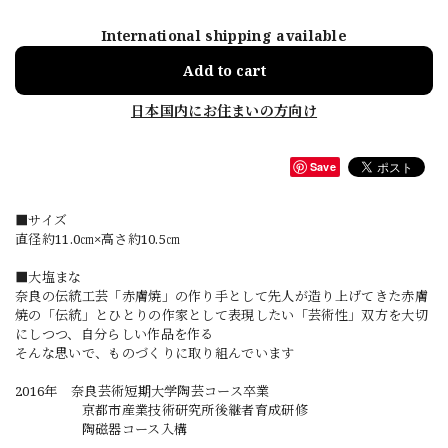
International shipping available
Add to cart
日本国内にお住まいの方向け
Save
■サイズ
直径約11.0㎝×高さ約10.5㎝
■大塩まな
奈良の伝統工芸「赤膚焼」の作り手として先人が造り上げてきた赤膚
焼の「伝統」とひとりの作家として表現したい「芸術性」双方を大切
にしつつ、自分らしい作品を作る
そんな思いで、ものづくりに取り組んでいます
2016年 奈良芸術短期大学陶芸コース卒業
京都市産業技術研究所後継者育成研修
陶磁器コース入構