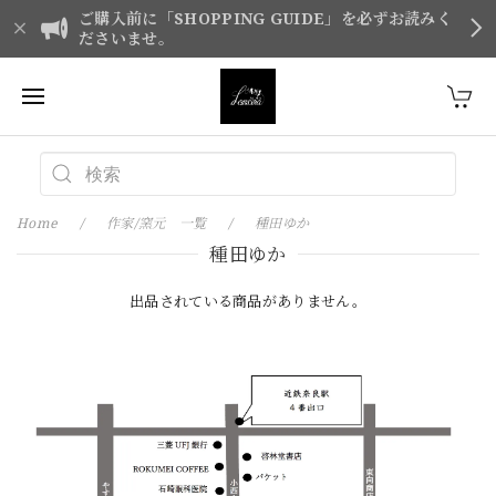
ご購入前に「SHOPPING GUIDE」を必ずお読みく
ださいませ。
Home
作家/窯元 一覧
種田ゆか
種田ゆか
出品されている商品がありません。