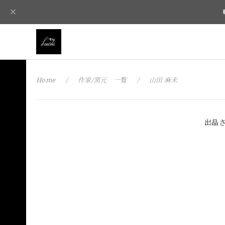
Home
作家/窯元 一覧
山田 麻未
出品