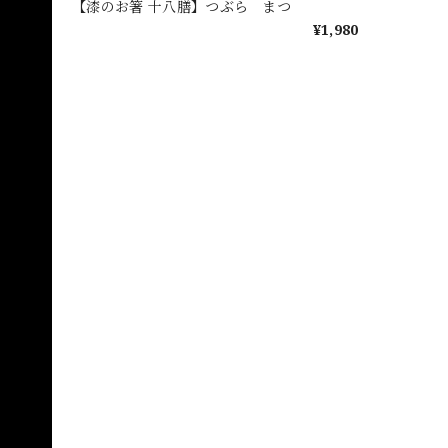
【漆のお箸 十八膳】つぶら まつ
¥1,980