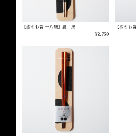
【漆のお箸 十八膳】風 黒
【漆のお箸
¥2,750