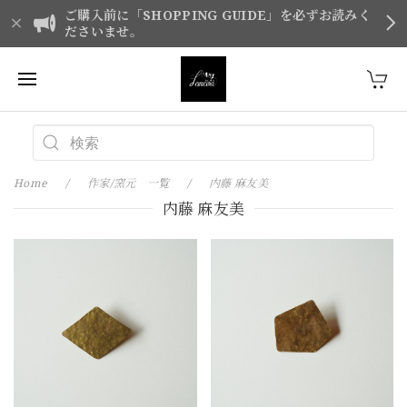
ご購入前に「SHOPPING GUIDE」を必ずお読みく
ださいませ。
Home
作家/窯元 一覧
内藤 麻友美
内藤 麻友美