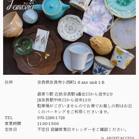
住所
奈良県奈良市小西町1-8 axe unit 1-B
最寄り駅 近鉄奈良駅4番出口から徒歩2分
JR奈良駅中央口から徒歩15分
駐車場がございませんのでお車でお越しの際はお近
くのパーキングをご利用くださいませ。
TEL
070-2286-1728
営業時間
11:00-19:00
定休日
不定日 店舗営業日カレンダーをご確認ください。
ABOUT/ACCESS