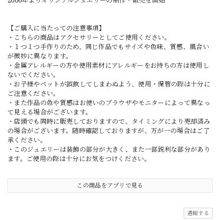
2006年よりオリジナルジュエリーの制作・販売を開始
【ご購入に当たっての注意事項】
・こちらの商品はアクセサリーとしてご使用ください。
・１つ１つ手作りのため、同じ作品でもサイズや色味、質感、風合い
が微妙に異なります。
・金属アレルギーの方や使用素材にアレルギーをお持ちの方は使用し
ないでください。
・お子様やペットが誤飲してしまわぬよう、使用・保管の際は十分に
ご注意ください。
・また作品の色や質感はお使いのブラウザやモニターによって異なっ
て見える場合がございます。
・店頭でも同時に販売しておりますので、タイミングにより売却済み
の場合がございます。随時確認しておりますが、万が一の場合はご了
承ください。
・このジュエリーは装飾の部分が大きく、また一部鋭利な部分があり
ます。ご使用の際は十分にお気をつけください。
この商品をアプリで見る
通報する