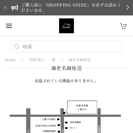
ご購入前に「SHOPPING GUIDE」を必ずお読みく
ださいませ。
Home
作家/窯元 一覧
海老名麻祐佳
海老名麻祐佳
出品されている商品がありません。