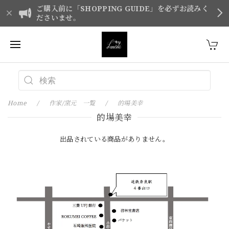
ご購入前に「SHOPPING GUIDE」を必ずお読みく
ださいませ。
Home
作家/窯元 一覧
的場美幸
的場美幸
出品されている商品がありません。