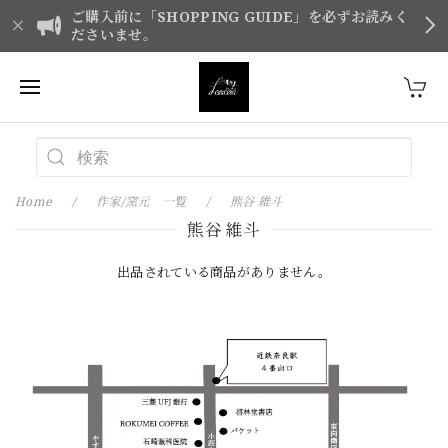
ご購入前に「SHOPPING GUIDE」を必ずお読みく
ださいませ。
Home
作家/窯元 一覧
熊谷 維斗
熊谷 維斗
出品されている商品がありません。