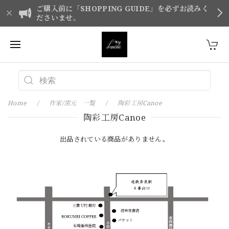
ご購入前に「SHOPPING GUIDE」を必ずお読みく
ださいませ。
Home
作家/窯元 一覧
陶彩工房Canoe
陶彩工房Canoe
出品されている商品がありません。