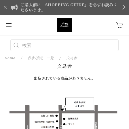
ご購入前に「SHOPPING GUIDE」を必ずお読みく
ださいませ。
Home
作家/窯元 一覧
文鳥舎
文鳥舎
出品されている商品がありません。