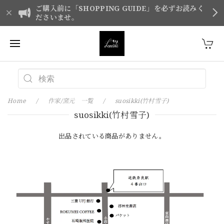
ご購入前に「SHOPPING GUIDE」を必ずお読みく
ださいませ。
Home
作家/窯元 一覧
suosikki(竹村雪子)
suosikki(竹村雪子)
出品されている商品がありません。