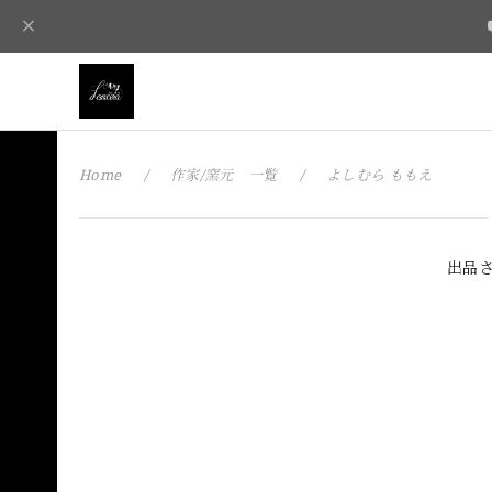
Home
作家/窯元 一覧
よしむら ももえ
出品