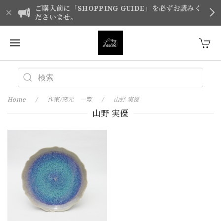
ご購入前に「SHOPPING GUIDE」を必ずお読みく
ださいませ。
Home
作家/窯元 一覧
山野 実優
山野 実優