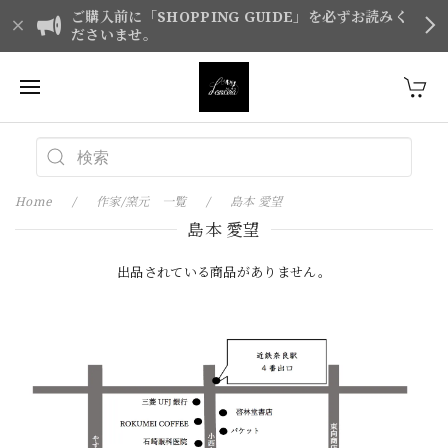
ご購入前に「SHOPPING GUIDE」を必ずお読みく
ださいませ。
Home
作家/窯元 一覧
島本 愛望
島本 愛望
出品されている商品がありません。