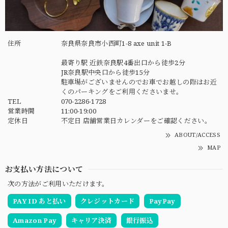
住所
奈良県奈良市小西町1-8 axe unit 1-B
最寄り駅 近鉄奈良駅4番出口から徒歩2分
JR奈良駅中央口から徒歩15分
駐車場がございませんのでお車でお越しの際はお近
くのパーキングをご利用くださいませ。
TEL
070-2286-1728
営業時間
11:00-19:00
定休日
不定日 店舗営業日カレンダーをご確認ください。
ABOUT/ACCESS
MAP
お支払い方法について
次の方法がご利用いただけます。
PAY ID あと払い
クレジットカード
PayPay
Amazon Pay
キャリア決済
銀行振込