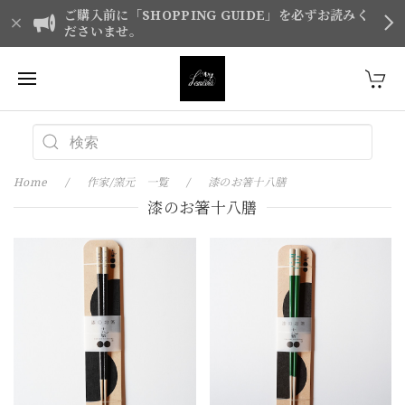
ご購入前に「SHOPPING GUIDE」を必ずお読みく
ださいませ。
Home
作家/窯元 一覧
漆のお箸十八膳
漆のお箸十八膳