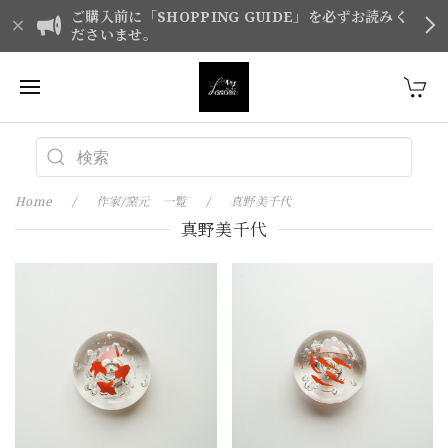
ご購入前に「SHOPPING GUIDE」を必ずお読みく
ださいませ。
Home
作家/窯元 一覧
真野美千代
真野美千代