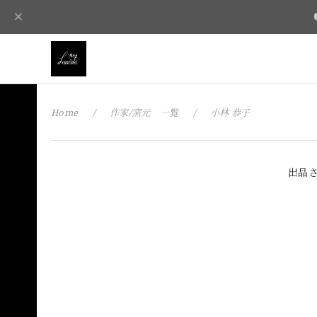
Home
作家/窯元 一覧
小林 恭子
出品