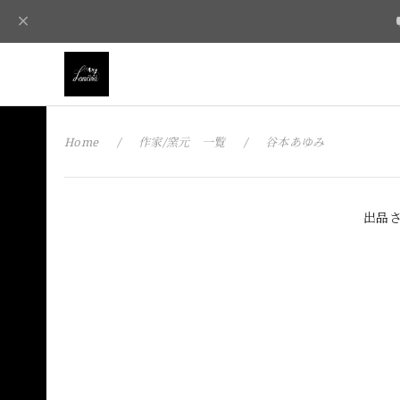
Home
作家/窯元 一覧
谷本あゆみ
出品