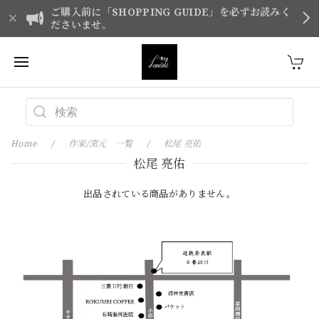
ご購入前に「SHOPPING GUIDE」を必ずお読みく
ださいませ。
Home
作家/窯元 一覧
松尾 亮佑
松尾 亮佑
出品されている商品がありません。