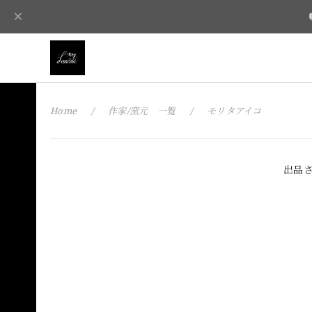
Home
作家/窯元 一覧
モリタアイコ
出品