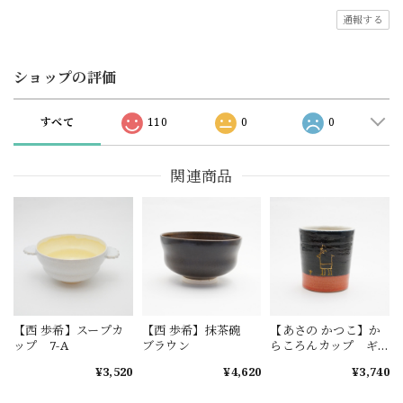
通報する
ショップの評価
すべて
110
0
0
関連商品
【西 歩希】スープカ
【西 歩希】抹茶碗
【あさの かつこ】か
ップ 7-A
ブラウン
らころんカップ ギ
ャッベ 1-B
¥3,520
¥4,620
¥3,740