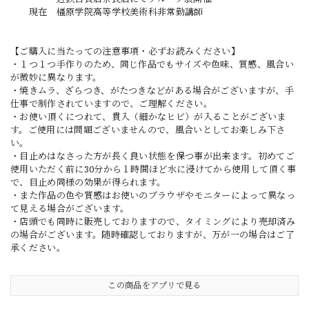
現在 橿原学院高等学校美術科非常勤講師
【ご購入に当たっての注意事項・必ずお読みください】
・１つ１つ手作りのため、同じ作品でもサイズや色味、質感、風合い
が微妙に異なります。
・焼きムラ、ざらつき、がたつきなどがある場合がございますが、手
仕事で制作されていますので、ご理解ください。
・お使い頂くにつれて、貫入（細かなヒビ）が入ることがございま
す。ご使用には問題ございませんので、風合いとしてお楽しみ下さ
い。
・目止めはなさった方が長く良い状態を保つ事が出来ます。初めてご
使用いただく前に30分から１時間ほど水に浸けてから使用して頂く事
で、目止め同様の効果が得られます。
・また作品の色や質感はお使いのブラウザやモニターによって異なっ
て見える場合がございます。
・店頭でも同時に販売しておりますので、タイミングにより売却済み
の場合がございます。随時確認しておりますが、万が一の場合はご了
承ください。
この商品をアプリで見る