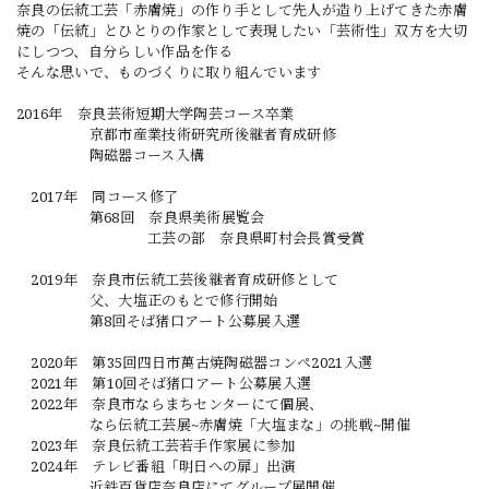
奈良の伝統工芸「赤膚焼」の作り手として先人が造り上げてきた赤膚
焼の「伝統」とひとりの作家として表現したい「芸術性」双方を大切
にしつつ、自分らしい作品を作る
そんな思いで、ものづくりに取り組んでいます
2016年 奈良芸術短期大学陶芸コース卒業
京都市産業技術研究所後継者育成研修
陶磁器コース入構
2017年 同コース修了
第68回 奈良県美術展覧会
工芸の部 奈良県町村会長賞受賞
2019年 奈良市伝統工芸後継者育成研修として
父、大塩正のもとで修行開始
第8回そば猪口アート公募展入選
2020年 第35回四日市萬古焼陶磁器コンペ2021入選
2021年 第10回そば猪口アート公募展入選
2022年 奈良市ならまちセンターにて個展、
なら伝統工芸展~赤膚焼「大塩まな」の挑戦~開催
2023年 奈良伝統工芸若手作家展に参加
2024年 テレビ番組「明日への扉」出演
近鉄百貨店奈良店にてグループ展開催