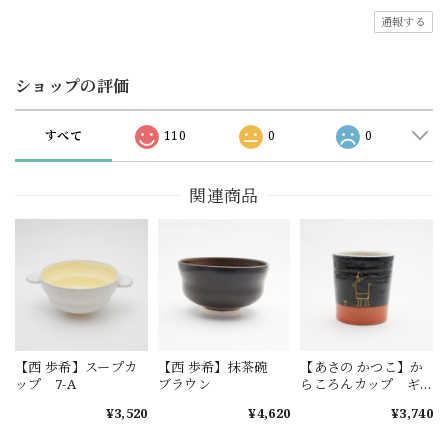
通報する
ショップの評価
すべて
110
0
0
関連商品
【西 歩希】スープカ
【西 歩希】抹茶碗
【あさの かつこ】か
ップ 7-A
ブラウン
らころんカップ ギ
ャッベ 1-B
¥3,520
¥4,620
¥3,740