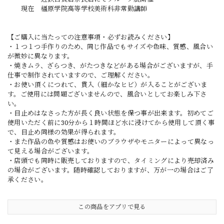
現在 橿原学院高等学校美術科非常勤講師
【ご購入に当たっての注意事項・必ずお読みください】
・１つ１つ手作りのため、同じ作品でもサイズや色味、質感、風合い
が微妙に異なります。
・焼きムラ、ざらつき、がたつきなどがある場合がございますが、手
仕事で制作されていますので、ご理解ください。
・お使い頂くにつれて、貫入（細かなヒビ）が入ることがございま
す。ご使用には問題ございませんので、風合いとしてお楽しみ下さ
い。
・目止めはなさった方が長く良い状態を保つ事が出来ます。初めてご
使用いただく前に30分から１時間ほど水に浸けてから使用して頂く事
で、目止め同様の効果が得られます。
・また作品の色や質感はお使いのブラウザやモニターによって異なっ
て見える場合がございます。
・店頭でも同時に販売しておりますので、タイミングにより売却済み
の場合がございます。随時確認しておりますが、万が一の場合はご了
承ください。
この商品をアプリで見る