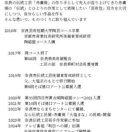
奈良の伝統工芸「赤膚焼」の作り手として先人が造り上げてきた赤膚
焼の「伝統」とひとりの作家として表現したい「芸術性」双方を大切
にしつつ、自分らしい作品を作る
そんな思いで、ものづくりに取り組んでいます
2016年 奈良芸術短期大学陶芸コース卒業
京都市産業技術研究所後継者育成研修
陶磁器コース入構
2017年 同コース修了
第68回 奈良県美術展覧会
工芸の部 奈良県町村会長賞受賞
2019年 奈良市伝統工芸後継者育成研修として
父、大塩正のもとで修行開始
第8回そば猪口アート公募展入選
2020年 第35回四日市萬古焼陶磁器コンペ2021入選
2021年 第10回そば猪口アート公募展入選
2022年 奈良市ならまちセンターにて個展、
なら伝統工芸展~赤膚焼「大塩まな」の挑戦~開催
2023年 奈良伝統工芸若手作家展に参加
2024年 テレビ番組「明日への扉」出演
近鉄百貨店奈良店にてグループ展開催