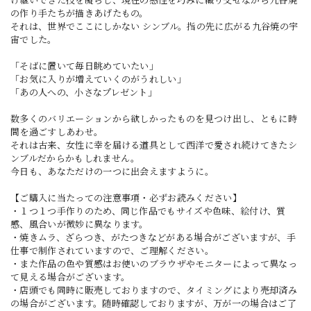
け継いできた技を凝らし、現在の感性を巧みに織り交ぜながら九谷焼
の作り手たちが描きあげたもの。
それは、世界でここにしかない シンブル。指の先に広がる九谷焼の宇
宙でした。
「そばに置いて毎日眺めていたい」
「お気に入りが増えていくのがうれしい」
「あの人への、小さなプレゼント」
数多くのバリエーションから欲しかったものを見つけ出し、ともに時
間を過ごすしあわせ。
それは古来、女性に幸を届ける道具として西洋で愛され続けてきたシ
ンブルだからかもしれません。
今日も、あなただけの一つに出会えますように。
【ご購入に当たっての注意事項・必ずお読みください】
・１つ１つ手作りのため、同じ作品でもサイズや色味、絵付け、質
感、風合いが微妙に異なります。
・焼きムラ、ざらつき、がたつきなどがある場合がございますが、手
仕事で制作されていますので、ご理解ください。
・また作品の色や質感はお使いのブラウザやモニターによって異なっ
て見える場合がございます。
・店頭でも同時に販売しておりますので、タイミングにより売却済み
の場合がございます。随時確認しておりますが、万が一の場合はご了