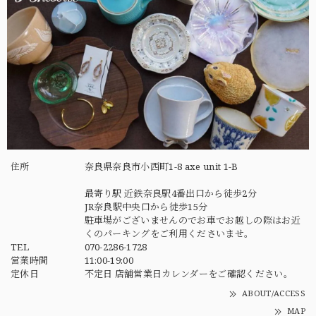
住所
奈良県奈良市小西町1-8 axe unit 1-B
最寄り駅 近鉄奈良駅4番出口から徒歩2分
JR奈良駅中央口から徒歩15分
駐車場がございませんのでお車でお越しの際はお近
くのパーキングをご利用くださいませ。
TEL
070-2286-1728
営業時間
11:00-19:00
定休日
不定日 店舗営業日カレンダーをご確認ください。
ABOUT/ACCESS
MAP