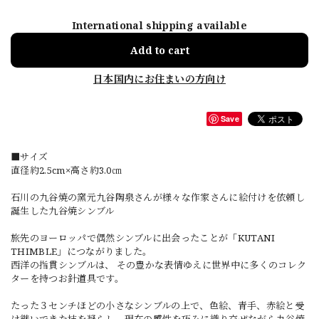
International shipping available
Add to cart
日本国内にお住まいの方向け
Save
■サイズ
直径約2.5cm×高さ約3.0㎝
石川の九谷焼の窯元九谷陶泉さんが様々な作家さんに絵付けを依頼し
誕生した九谷焼シンブル
旅先のヨーロッパで偶然シンブルに出会ったことが「KUTANI
THIMBLE」につながりました。
西洋の指貫シンブルは、 その豊かな表情ゆえに世界中に多くのコレク
ターを持つお針道具です。
たった３センチほどの小さなシンブルの上で、色絵、青手、赤絵と受