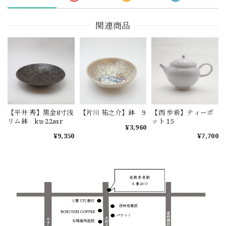
関連商品
【平井 秀】黒金8寸浅
【片川 祐之介】鉢 9
【西 歩希】ティーポ
リム鉢 ku-22asr
ット 15
¥3,960
¥9,350
¥7,700