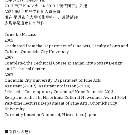
助手(~‘17)、助教(~‘18)
2013 神戸ビエンナーレ2013「現代陶芸」入選
2024 第5回広島文化新人賞受賞
現在 尾道市立大学美術学科 非常勤講師
広島県尾道市にて制作
Tomoko Nakaso
2005
Graduated from the Department of Fine Arts, Faculty of Arts and
Culture, Onomichi City University
2007
Completed the Technical Course at Tajimi City Pottery Design
and Technical Center
2007–
Onomichi City University, Department of Fine Arts
Assistant (–2017), Assistant Professor (–2018)
Selected, “Contemporary Ceramics,” Kobe Biennale 2013
Recipient of the 5th Hiroshima Cultural Newcomer Award 2024
Part-time Lecturer, Department of Fine Arts, Onomichi City
University
Currently based in Onomichi, Hiroshima, Japan
■制作への思い