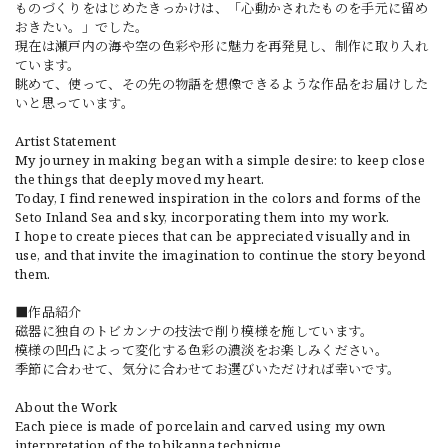
ものづくりをはじめたきっかけは、「心動かされたものを手元に留め
おきたい。」でした。
現在は瀬戸内の海や空の色彩や形に魅力を再発見し、制作に取り入れ
ています。
眺めて、使って、その先の物語を想像できるような作品をお届けした
いと思っています。
Artist Statement
My journey in making began with a simple desire: to keep close
the things that deeply moved my heart.
Today, I find renewed inspiration in the colors and forms of the
Seto Inland Sea and sky, incorporating them into my work.
I hope to create pieces that can be appreciated visually and in
use, and that invite the imagination to continue the story beyond
them.
■作品紹介
磁器に独自のトビカンナの技法で削り模様を施しています。
模様の凹凸によって変化する色彩の濃淡をお楽しみください。
季節に合わせて、気分に合わせてお選びいただければ幸いです。
About the Work
Each piece is made of porcelain and carved using my own
interpretation of the tobikanna technique.