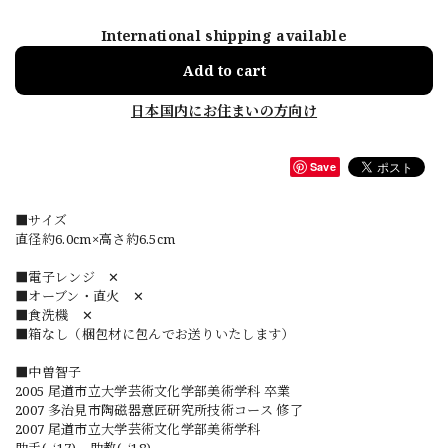
International shipping available
Add to cart
日本国内にお住まいの方向け
Save
■サイズ
直径約6.0cm×高さ約6.5cm
■電子レンジ ✕
■オーブン・直火 ✕
■食洗機 ✕
■箱なし（梱包材に包んでお送りいたします）
■中曽智子
2005 尾道市立大学芸術文化学部美術学科 卒業
2007 多治見市陶磁器意匠研究所技術コース 修了
2007 尾道市立大学芸術文化学部美術学科