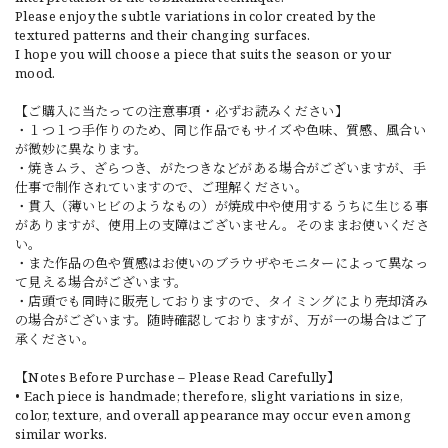
Please enjoy the subtle variations in color created by the
textured patterns and their changing surfaces.
I hope you will choose a piece that suits the season or your
mood.
【ご購入に当たっての注意事項・必ずお読みください】
・１つ１つ手作りのため、同じ作品でもサイズや色味、質感、風合い
が微妙に異なります。
・焼きムラ、ざらつき、がたつきなどがある場合がございますが、手
仕事で制作されていますので、ご理解ください。
・貫入（薄いヒビのようなもの）が焼成中や使用するうちに生じる事
がありますが、使用上の支障はございません。そのままお使いくださ
い。
・また作品の色や質感はお使いのブラウザやモニターによって異なっ
て見える場合がございます。
・店頭でも同時に販売しておりますので、タイミングにより売却済み
の場合がございます。随時確認しておりますが、万が一の場合はご了
承ください。
【Notes Before Purchase – Please Read Carefully】
• Each piece is handmade; therefore, slight variations in size,
color, texture, and overall appearance may occur even among
similar works.