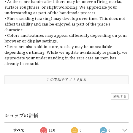
• As these are handcrafted, there may be uneven firing marks,
surface roughness, or slight wobbling. We appreciate your
understanding as part of the handmade process.
• Fine crackling (crazing) may develop over time. This does not
affect usability and can be enjoyed as part of the piece’s
character.
• Colors and textures may appear differently depending on your
browser or display settings.
• Items are also sold in-store, so they may be unavailable
depending on timing. While we update availability regularly, we
appreciate your understanding in the rare case an item has
already been sold.
この商品をアプリで見る
通報する
ショップの評価
すべて
110
0
0