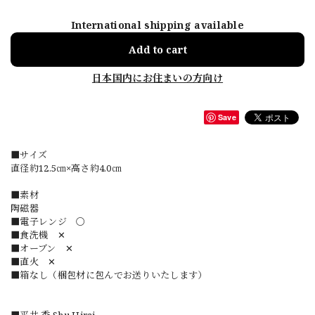
International shipping available
Add to cart
日本国内にお住まいの方向け
Save
■サイズ
直径約12.5㎝×高さ約4.0㎝
■素材
陶磁器
■電子レンジ 〇
■食洗機 ✕
■オーブン ✕
■直火 ✕
■箱なし（梱包材に包んでお送りいたします）