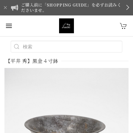
ご購入前に「SHOPPING GUIDE」を必ずお読みく
ださいませ。
【平井 秀】黒金４寸鉢