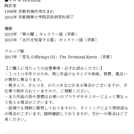
■平井 秀 Shu Hirai
陶芸家
1990年 京都府南丹市生まれ
2015年 京都精華大学院芸術研究科修了
個展
2013年 「華の閣 」ギャラリー揺（京都）
2015年 「古代を知覚する器」 ギャラリー揺（京都）
グループ展
2017年 「室礼-Offirings-III」The Terminal Kyoto （京都）
【ご購入に当たっての注意事項・必ずお読みください】
・１つ１つ手作りのため、同じ作品でもサイズや色味、質感、風合い
が微妙に異なります。
・焼きムラ、ざらつき、がたつきなどがある場合がございますが、手
仕事で制作されていますので、ご理解ください。
・また作品の色や質感はお使いのブラウザやモニターによって異なっ
て見える場合がございます。
・店頭でも同時に販売しておりますので、タイミングにより売却済み
の場合がございます。随時確認しておりますが、万が一の場合はご了
承ください。