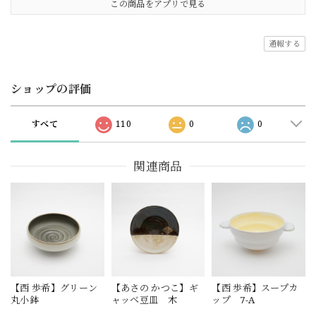
この商品をアプリで見る
通報する
ショップの評価
すべて
110
0
0
関連商品
【西 歩希】グリーン
【あさの かつこ】ギ
【西 歩希】スープカ
丸小鉢
ャッベ豆皿 木
ップ 7-A