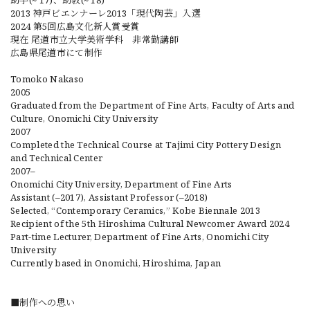
助手(~‘17)、助教(~‘18)
2013 神戸ビエンナーレ2013「現代陶芸」入選
2024 第5回広島文化新人賞受賞
現在 尾道市立大学美術学科 非常勤講師
広島県尾道市にて制作
Tomoko Nakaso
2005
Graduated from the Department of Fine Arts, Faculty of Arts and
Culture, Onomichi City University
2007
Completed the Technical Course at Tajimi City Pottery Design
and Technical Center
2007–
Onomichi City University, Department of Fine Arts
Assistant (–2017), Assistant Professor (–2018)
Selected, “Contemporary Ceramics,” Kobe Biennale 2013
Recipient of the 5th Hiroshima Cultural Newcomer Award 2024
Part-time Lecturer, Department of Fine Arts, Onomichi City
University
Currently based in Onomichi, Hiroshima, Japan
■制作への思い