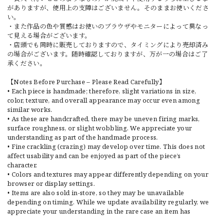
がありますが、使用上の支障はございません。そのままお使いくださ
い。
・また作品の色や質感はお使いのブラウザやモニターによって異なっ
て見える場合がございます。
・店頭でも同時に販売しておりますので、タイミングにより売却済み
の場合がございます。随時確認しておりますが、万が一の場合はご了
承ください。
【Notes Before Purchase – Please Read Carefully】
• Each piece is handmade; therefore, slight variations in size,
color, texture, and overall appearance may occur even among
similar works.
• As these are handcrafted, there may be uneven firing marks,
surface roughness, or slight wobbling. We appreciate your
understanding as part of the handmade process.
• Fine crackling (crazing) may develop over time. This does not
affect usability and can be enjoyed as part of the piece’s
character.
• Colors and textures may appear differently depending on your
browser or display settings.
• Items are also sold in-store, so they may be unavailable
depending on timing. While we update availability regularly, we
appreciate your understanding in the rare case an item has