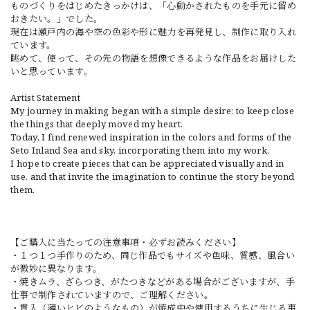
ものづくりをはじめたきっかけは、「心動かされたものを手元に留め
おきたい。」でした。
現在は瀬戸内の海や空の色彩や形に魅力を再発見し、制作に取り入れ
ています。
眺めて、使って、その先の物語を想像できるような作品をお届けした
いと思っています。
Artist Statement
My journey in making began with a simple desire: to keep close
the things that deeply moved my heart.
Today, I find renewed inspiration in the colors and forms of the
Seto Inland Sea and sky, incorporating them into my work.
I hope to create pieces that can be appreciated visually and in
use, and that invite the imagination to continue the story beyond
them.
【ご購入に当たっての注意事項・必ずお読みください】
・１つ１つ手作りのため、同じ作品でもサイズや色味、質感、風合い
が微妙に異なります。
・焼きムラ、ざらつき、がたつきなどがある場合がございますが、手
仕事で制作されていますので、ご理解ください。
・貫入（薄いヒビのようなもの）が焼成中や使用するうちに生じる事