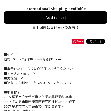
International shipping available
Add to cart
日本国内にお住まいの方向け
Save
■サイズ
幅約9.0cm×奥行約8.5cm×高さ約2.0cm
■電子レンジ △（温め程度でご使用ください）
■オーブン・直火 ✕
■食洗機 ✕
■箱なし（梱包材に包んでお送りいたします）
■中曽智子
2005 尾道市立大学芸術文化学部美術学科 卒業
2007 多治見市陶磁器意匠研究所技術コース 修了
2007 尾道市立大学芸術文化学部美術学科