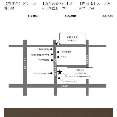
【西 歩希】グリーン
【あさの かつこ】ギ
【西 歩希】スープカ
丸小鉢
ャッベ豆皿 木
ップ 7-A
¥3,080
¥2,200
¥3,520