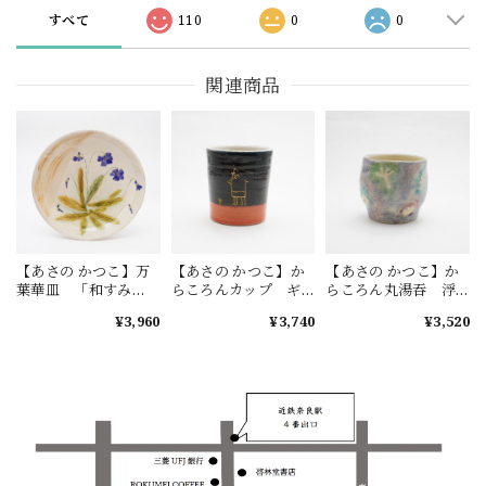
すべて
110
0
0
関連商品
【あさの かつこ】万
【あさの かつこ】か
【あさの かつこ】か
葉華皿 「和すみ
らころんカップ ギ
らころん丸湯吞 浮
れ」
ャッベ 1-B
花 A
¥3,960
¥3,740
¥3,520