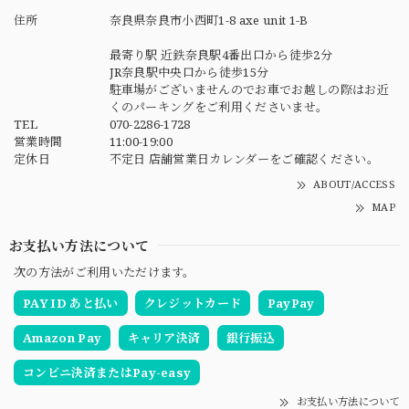
住所
奈良県奈良市小西町1-8 axe unit 1-B
最寄り駅 近鉄奈良駅4番出口から徒歩2分
JR奈良駅中央口から徒歩15分
駐車場がございませんのでお車でお越しの際はお近
くのパーキングをご利用くださいませ。
TEL
070-2286-1728
営業時間
11:00-19:00
定休日
不定日 店舗営業日カレンダーをご確認ください。
ABOUT/ACCESS
MAP
お支払い方法について
次の方法がご利用いただけます。
PAY ID あと払い
クレジットカード
PayPay
Amazon Pay
キャリア決済
銀行振込
コンビニ決済またはPay-easy
お支払い方法について