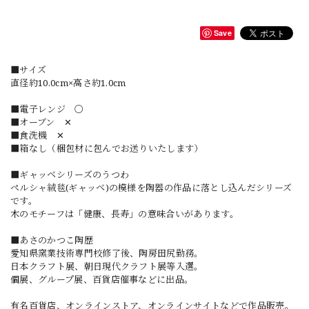
Save
■サイズ
直径約10.0cm×高さ約1.0cm
■電子レンジ 〇
■オーブン ✕
■食洗機 ✕
■箱なし（梱包材に包んでお送りいたします）
■ギャッベシリーズのうつわ
ペルシャ絨毯(ギャッベ)の模様を陶器の作品に落とし込んだシリーズ
です。
木のモチーフは「健康、長寿」の意味合いがあります。
■あさのかつこ陶歴
愛知県窯業技術専門校修了後、陶房田尻勤務。
日本クラフト展、朝日現代クラフト展等入選。
個展、グループ展、百貨店催事などに出品。
有名百貨店、オンラインストア、オンラインサイトなどで作品販売。