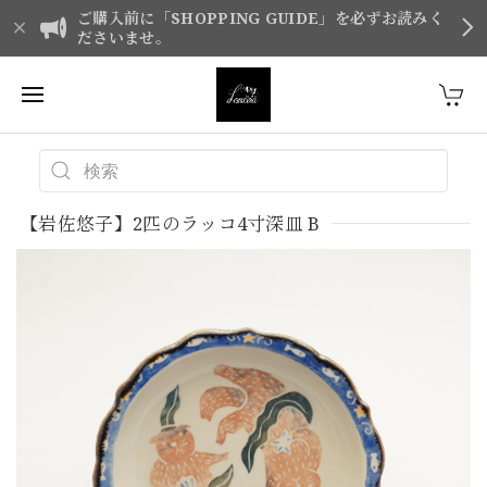
ご購入前に「SHOPPING GUIDE」を必ずお読みく
ださいませ。
【岩佐悠子】2匹のラッコ4寸深皿 B