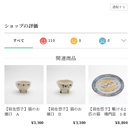
通報する
ショップの評価
すべて
110
0
0
関連商品
【岩佐悠子】猫のお
【岩佐悠子】猫のお
【岩佐悠子】駆ける2
猪口 A
猪口 D
匹の猫 楕円皿 1-B
¥3,300
¥3,300
¥8,800