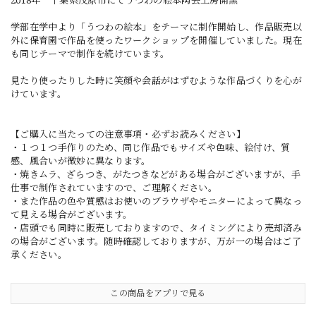
2018年 千葉県茂原市にてうつわの絵本陶芸工房開窯
学部在学中より「うつわの絵本」をテーマに制作開始し、作品販売以
外に保育園で作品を使ったワークショップを開催していました。現在
も同じテーマで制作を続けています。
見たり使ったりした時に笑顔や会話がはずむような作品づくりを心が
けています。
【ご購入に当たっての注意事項・必ずお読みください】
・１つ１つ手作りのため、同じ作品でもサイズや色味、絵付け、質
感、風合いが微妙に異なります。
・焼きムラ、ざらつき、がたつきなどがある場合がございますが、手
仕事で制作されていますので、ご理解ください。
・また作品の色や質感はお使いのブラウザやモニターによって異なっ
て見える場合がございます。
・店頭でも同時に販売しておりますので、タイミングにより売却済み
の場合がございます。随時確認しておりますが、万が一の場合はご了
承ください。
この商品をアプリで見る