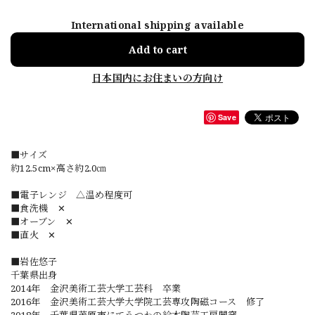
International shipping available
Add to cart
日本国内にお住まいの方向け
Save
■サイズ
約12.5cm×高さ約2.0㎝
■電子レンジ △温め程度可
■食洗機 ✕
■オーブン ✕
■直火 ✕
■岩佐悠子
千葉県出身
2014年 金沢美術工芸大学工芸科 卒業
2016年 金沢美術工芸大学大学院工芸専攻陶磁コース 修了