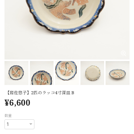
【岩佐悠子】2匹のラッコ4寸深皿 B
¥6,600
数量