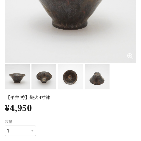
【平井 秀】熾火4寸鉢
¥4,950
数量