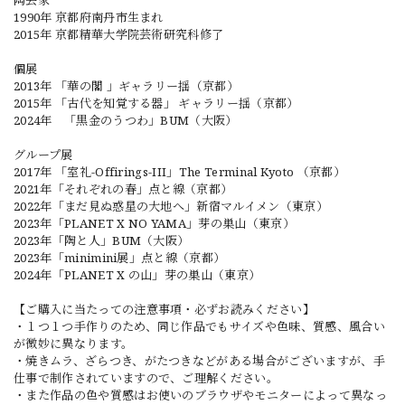
陶芸家
1990年 京都府南丹市生まれ
2015年 京都精華大学院芸術研究科修了
個展
2013年 「華の閣 」ギャラリー揺（京都）
2015年 「古代を知覚する器」 ギャラリー揺（京都）
2024年 「黒金のうつわ」BUM（大阪）
グループ展
2017年 「室礼-Offirings-III」The Terminal Kyoto （京都）
2021年「それぞれの春」点と線（京都）
2022年「まだ見ぬ惑星の大地へ」新宿マルイメン（東京）
2023年「PLANET X NO YAMA」芽の巣山（東京）
2023年「陶と人」BUM（大阪）
2023年「minimini展」点と線（京都）
2024年「PLANET X の山」芽の巣山（東京）
【ご購入に当たっての注意事項・必ずお読みください】
・１つ１つ手作りのため、同じ作品でもサイズや色味、質感、風合い
が微妙に異なります。
・焼きムラ、ざらつき、がたつきなどがある場合がございますが、手
仕事で制作されていますので、ご理解ください。
・また作品の色や質感はお使いのブラウザやモニターによって異なっ