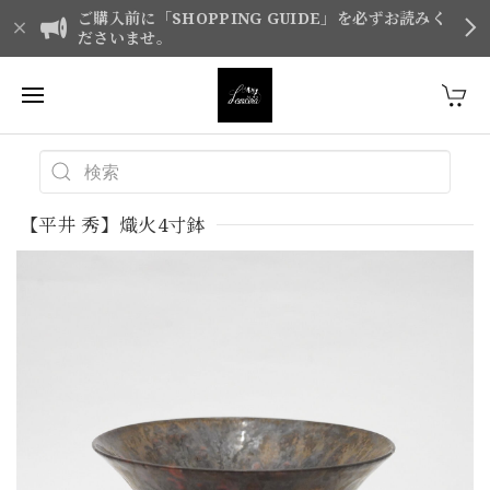
ご購入前に「SHOPPING GUIDE」を必ずお読みく
ださいませ。
【平井 秀】熾火4寸鉢