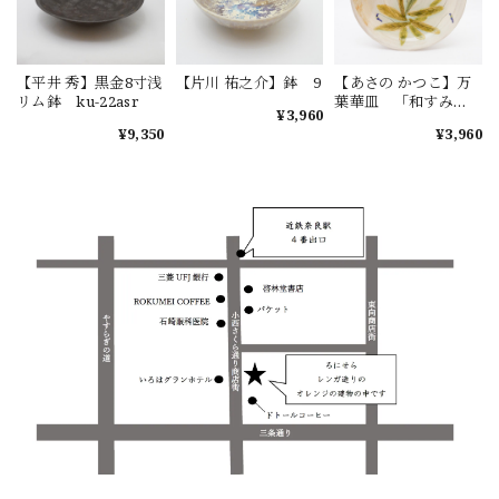
【平井 秀】黒金8寸浅
【片川 祐之介】鉢 9
【あさの かつこ】万
リム鉢 ku-22asr
葉華皿 「和すみ
¥3,960
れ」
¥9,350
¥3,960