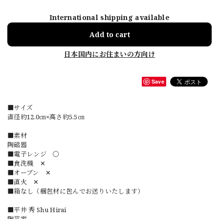
International shipping available
Add to cart
日本国内にお住まいの方向け
Save
■サイズ
直径約12.0㎝×高さ約5.5㎝
■素材
陶磁器
■電子レンジ 〇
■食洗機 ✕
■オーブン ✕
■直火 ✕
■箱なし（梱包材に包んでお送りいたします）
■平井 秀 Shu Hirai