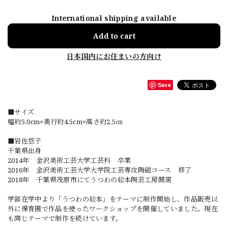
International shipping available
Add to cart
日本国内にお住まいの方向け
Save
■サイズ
幅約5.0cm×奥行約4.5cm×高さ約2.5㎝
■岩佐悠子
千葉県出身
2014年 金沢美術工芸大学工芸科 卒業
2016年 金沢美術工芸大学大学院工芸専攻陶磁コース 修了
2018年 千葉県茂原市にてうつわの絵本陶芸工房開窯
学部在学中より「うつわの絵本」をテーマに制作開始し、作品販売以
外に保育園で作品を使ったワークショップを開催していました。現在
も同じテーマで制作を続けています。