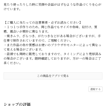
見たり使ったりした時に笑顔や会話がはずむような作品づくりを心が
けています。
【ご購入に当たっての注意事項・必ずお読みください】
・１つ１つ手作りのため、同じ作品でもサイズや色味、絵付け、質
感、風合いが微妙に異なります。
・焼きムラ、ざらつき、がたつきなどがある場合がございますが、手
仕事で制作されていますので、ご理解ください。
・また作品の色や質感はお使いのブラウザやモニターによって異なっ
て見える場合がございます。
・店頭でも同時に販売しておりますので、タイミングにより売却済み
の場合がございます。随時確認しておりますが、万が一の場合はご了
承ください。
この商品をアプリで見る
通報する
ショップの評価