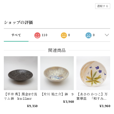
通報する
ショップの評価
すべて
110
0
0
関連商品
【平井 秀】黒金8寸浅
【片川 祐之介】鉢 9
【あさの かつこ】万
リム鉢 ku-22asr
葉華皿 「和すみ
¥3,960
れ」
¥9,350
¥3,960