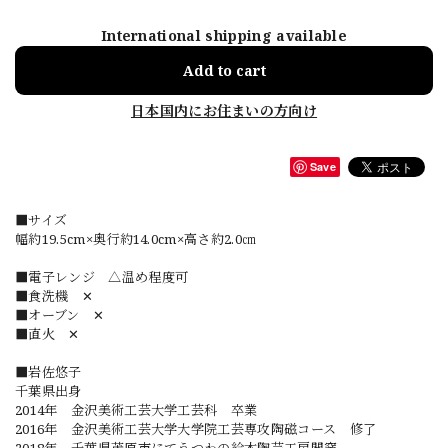
International shipping available
Add to cart
日本国内にお住まいの方向け
Save
■サイズ
幅約19.5cm×奥行約14.0cm×高さ約2.0㎝
■電子レンジ △温め程度可
■食洗機 ✕
■オーブン ✕
■直火 ✕
■岩佐悠子
千葉県出身
2014年 金沢美術工芸大学工芸科 卒業
2016年 金沢美術工芸大学大学院工芸専攻陶磁コース 修了