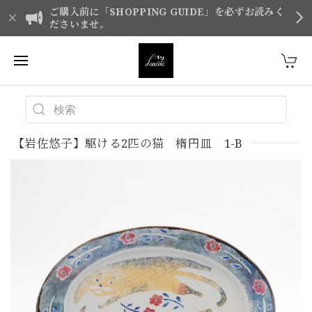
ご購入前に「SHOPPING GUIDE」を必ずお読みく
ださいませ。
【岩佐悠子】駆ける2匹の猫 楕円皿 1-B