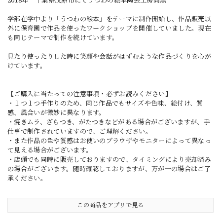
2018年 千葉県茂原市にてうつわの絵本陶芸工房開窯
学部在学中より「うつわの絵本」をテーマに制作開始し、作品販売以
外に保育園で作品を使ったワークショップを開催していました。現在
も同じテーマで制作を続けています。
見たり使ったりした時に笑顔や会話がはずむような作品づくりを心が
けています。
【ご購入に当たっての注意事項・必ずお読みください】
・１つ１つ手作りのため、同じ作品でもサイズや色味、絵付け、質
感、風合いが微妙に異なります。
・焼きムラ、ざらつき、がたつきなどがある場合がございますが、手
仕事で制作されていますので、ご理解ください。
・また作品の色や質感はお使いのブラウザやモニターによって異なっ
て見える場合がございます。
・店頭でも同時に販売しておりますので、タイミングにより売却済み
の場合がございます。随時確認しておりますが、万が一の場合はご了
承ください。
この商品をアプリで見る