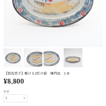
【岩佐悠子】駆ける2匹の猫 楕円皿 1-B
¥8,800
数量