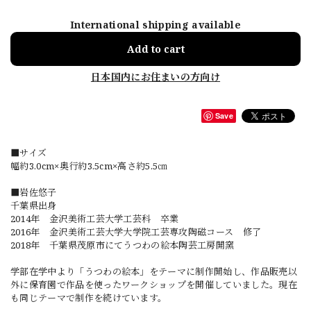
International shipping available
Add to cart
日本国内にお住まいの方向け
Save
■サイズ
幅約3.0cm×奥行約3.5cm×高さ約5.5㎝
■岩佐悠子
千葉県出身
2014年 金沢美術工芸大学工芸科 卒業
2016年 金沢美術工芸大学大学院工芸専攻陶磁コース 修了
2018年 千葉県茂原市にてうつわの絵本陶芸工房開窯
学部在学中より「うつわの絵本」をテーマに制作開始し、作品販売以
外に保育園で作品を使ったワークショップを開催していました。現在
も同じテーマで制作を続けています。