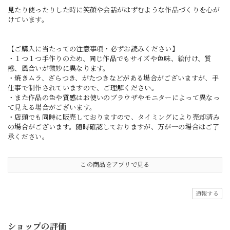
見たり使ったりした時に笑顔や会話がはずむような作品づくりを心が
けています。
【ご購入に当たっての注意事項・必ずお読みください】
・１つ１つ手作りのため、同じ作品でもサイズや色味、絵付け、質
感、風合いが微妙に異なります。
・焼きムラ、ざらつき、がたつきなどがある場合がございますが、手
仕事で制作されていますので、ご理解ください。
・また作品の色や質感はお使いのブラウザやモニターによって異なっ
て見える場合がございます。
・店頭でも同時に販売しておりますので、タイミングにより売却済み
の場合がございます。随時確認しておりますが、万が一の場合はご了
承ください。
この商品をアプリで見る
通報する
ショップの評価