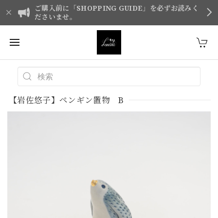
ご購入前に「SHOPPING GUIDE」を必ずお読みく
ださいませ。
【岩佐悠子】ペンギン置物 B