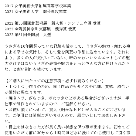
2017 女子美術大学附属高等学校卒業
2021 女子美術大学 陶芸専攻卒業
2022 第55回鎌倉芸術展 新人賞・シンリュウ賞 受賞
2022 全陶展神奈川支部展 優秀賞 受賞
2022 第51回全陶展 入選
うさぎを10年間飼っていた経験を活かして、うさぎの魅力・触れる事
による幸せな気持ち、そして愛を陶芸の作品に込めています。それに
より、多くの人が気付いていない、唯のかわいいシルエットしての魅
力だけではないうさぎの表情や魅力をもっと色んな方に届けられたら
な、と願い制作を続けています。
【ご購入に当たっての注意事項・必ずお読みください】
・１つ１つ手作りのため、同じ作品でもサイズや色味、質感、風合い
が微妙に異なります。
・焼きムラ、ざらつき、がたつきなどがある場合がございますが、手
仕事で制作されていますので、ご理解ください。
・お使い頂くにつれて、貫入（細かなヒビ）が入ることがございま
す。ご使用には問題ございませんので、風合いとしてお楽しみ下さ
い。
・目止めはなさった方が長く良い状態を保つ事が出来ます。初めてご
使用いただく前に30分から１時間ほど水に浸けてから使用して頂く事