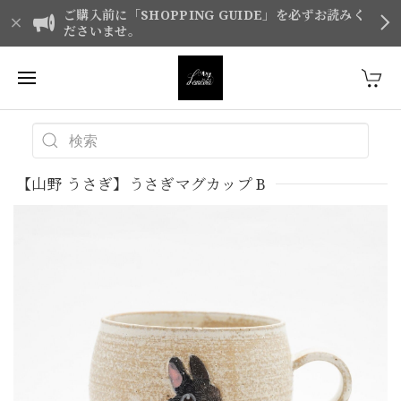
ご購入前に「SHOPPING GUIDE」を必ずお読みく
ださいませ。
【山野 うさぎ】うさぎマグカップ B