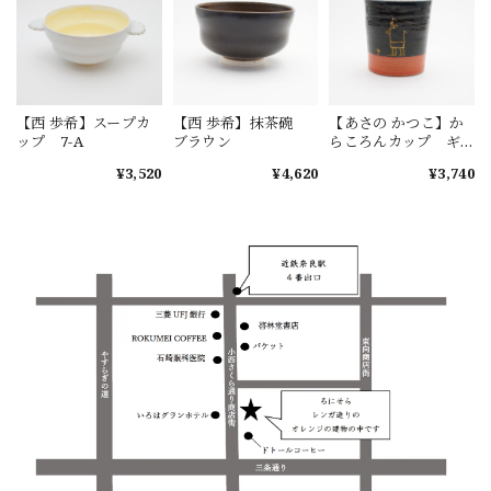
【西 歩希】スープカ
【西 歩希】抹茶碗
【あさの かつこ】か
ップ 7-A
ブラウン
らころんカップ ギ
ャッベ 1-B
¥3,520
¥4,620
¥3,740