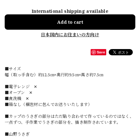
International shipping available
Add to cart
日本国内にお住まいの方向け
Save
■サイズ
幅（取っ手含む）約12.5㎝×奥行約9.5㎝×高さ約7.5㎝
■電子レンジ ✕
■オーブン ✕
■食洗機 ✕
■箱なし（梱包材に包んでお送りいたします）
■カップのうさぎの部分はただ貼り合わせて作っているのではなく、
一点ずつ、手作業でうさぎの部分を、描き制作されています。
■山野うさぎ