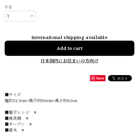
数量
International shipping available
Add to cart
日本国内にお住まいの方向け
Save
■サイズ
幅約11.5cm×奥行約9.0cm×高さ約6.0㎝
■電子レンジ ✕
■食洗機 ✕
■オーブン ✕
■直火 ✕