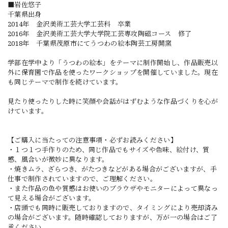
■岩佐悠子
千葉県出身
2014年 金沢美術工芸大学工芸科 卒業
2016年 金沢美術工芸大学大学院工芸専攻陶磁コース 修了
2018年 千葉県茂原市にてうつわの絵本陶芸工房開窯
学部在学中より「うつわの絵本」をテーマに制作開始し、作品販売以
外に保育園で作品を使ったワークショップを開催していました。現在
も同じテーマで制作を続けています。
見たり使ったりした時に笑顔や会話がはずむような作品づくりを心が
けています。
【ご購入に当たっての注意事項・必ずお読みください】
・１つ１つ手作りのため、同じ作品でもサイズや色味、絵付け、質
感、風合いが微妙に異なります。
・焼きムラ、ざらつき、がたつきなどがある場合がございますが、手
仕事で制作されていますので、ご理解ください。
・また作品の色や質感はお使いのブラウザやモニターによって異なっ
て見える場合がございます。
・店頭でも同時に販売しておりますので、タイミングにより売却済み
の場合がございます。随時確認しておりますが、万が一の場合はご了
承ください。