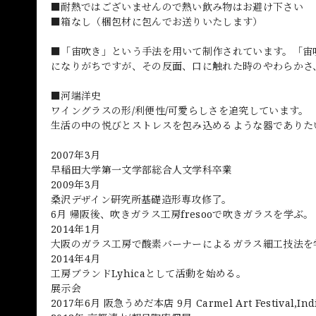
■耐熱ではございませんので熱い飲み物はお避け下さい
■箱なし（梱包材に包んでお送りいたします）
■「宙吹き」という手法を用いて制作されています。「宙
になりがちですが、その反面、口に触れた時のやわらかさ
■河端洋史
ワイングラスの形/利便性/可愛らしさを追究しています。
生活の中の悦びとストレスを包み込めるような器でありた
2007年3月
早稲田大学第一文学部総合人文学科卒業
2009年3月
桑沢デザイン研究所基礎造形専攻修了。
6月 帰阪後、吹きガラス工房fresooで吹きガラスを学ぶ。
2014年1月
大阪のガラス工房で酸素バーナーによるガラス細工技法を
2014年4月
工房ブランドLyhicaとして活動を始める。
展示会
2017年6月 阪急うめだ本店 9月 Carmel Art Festival,In