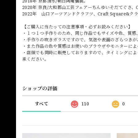
2018年 京都清水/朝日陶庵個展。
2020年 奈良/大和郡山工芸フェアーちんゆいそだてぐさ、Cra
2022年 山口アーツアンドクラフツ、Craft Square
【ご購入に当たっての注意事項・必ずお読みください】
・１つ１つ手作りのため、同じ作品でもサイズや色、質感
・手作りの吹きガラスですので、気泡や表面のざらつきが
・また作品の色や質感はお使いのブラウザやモニターによ
・店頭でも同時に販売しておりますので、タイミングによ
承ください。
ショップの評価
すべて
110
0