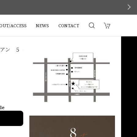
。
OUT/ACCESS
NEWS
CONTACT
アン 5
ble