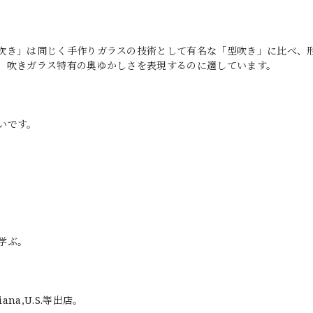
吹き」は同じく手作りガラスの技術として有名な「型吹き」に比べ、
、吹きガラス特有の奥ゆかしさを表現するのに適しています。
いです。
学ぶ。
diana,U.S.等出店。