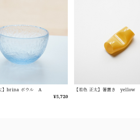
】brina ボウル A
【若色 正太】箸置き yellow
¥5,720