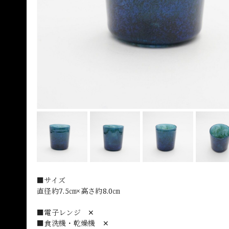
■サイズ
直径約7.5㎝×高さ約8.0㎝
■電子レンジ ✕
■食洗機・乾燥機 ✕