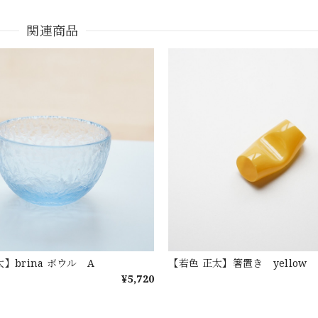
関連商品
】brina ボウル A
【若色 正太】箸置き yellow
¥5,720