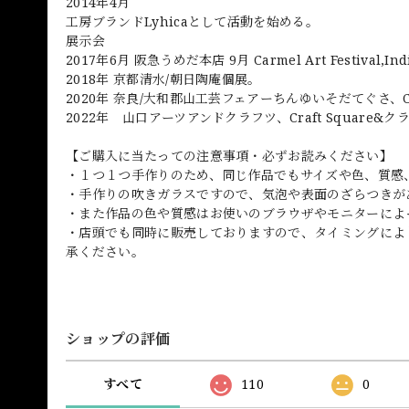
2014年4月
工房ブランドLyhicaとして活動を始める。
展示会
2017年6月 阪急うめだ本店 9月 Carmel Art Festival,In
2018年 京都清水/朝日陶庵個展。
2020年 奈良/大和郡山工芸フェアーちんゆいそだてぐさ、Cra
2022年 山口アーツアンドクラフツ、Craft Square
【ご購入に当たっての注意事項・必ずお読みください】
・１つ１つ手作りのため、同じ作品でもサイズや色、質感
・手作りの吹きガラスですので、気泡や表面のざらつきが
・また作品の色や質感はお使いのブラウザやモニターによ
・店頭でも同時に販売しておりますので、タイミングによ
承ください。
ショップの評価
すべて
110
0