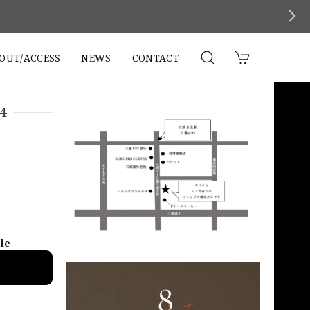
。
OUT/ACCESS
NEWS
CONTACT
4
ble