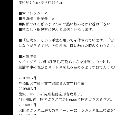
直径約7.0㎝×高さ約11.0㎝
■電子レンジ ✕
■食洗機・乾燥機 ✕
■耐熱ではございませんので熱い飲み物はお避け下さい
■箱なし（梱包材に包んでお送りいたします）
■「宙吹き」という手法を用いて制作されています。「宙
になりがちですが、その反面、口に触れた時のやわらかさ
■河端洋史
ワイングラスの形/利便性/可愛らしさを追究しています。
生活の中の悦びとストレスを包み込めるような器でありた
2007年3月
早稲田大学第一文学部総合人文学科卒業
2009年3月
桑沢デザイン研究所基礎造形専攻修了。
6月 帰阪後、吹きガラス工房fresooで吹きガラスを学ぶ。
2014年1月
大阪のガラス工房で酸素バーナーによるガラス細工技法を