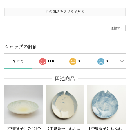
この商品をアプリで見る
通報する
ショップの評価
すべて
110
0
0
関連商品
【中曽智子】7寸鉢色
【中曽智子】ねんね
【中曽智子】ねんね