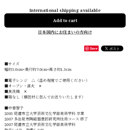
International shipping available
Add to cart
日本国内にお住まいの方向け
Save
■サイズ
幅約5.0cm×奥行約7.0cm×高さ約1.5cm
■電子レンジ △（温め程度でご使用ください）
■オーブン・直火 ✕
■食洗機 ✕
■箱なし（梱包材に包んでお送りいたします）
■中曽智子
2005 尾道市立大学芸術文化学部美術学科 卒業
2007 多治見市陶磁器意匠研究所技術コース 修了
2007 尾道市立大学芸術文化学部美術学科