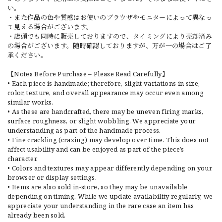
い。
・また作品の色や質感はお使いのブラウザやモニターによって異なっ
て見える場合がございます。
・店頭でも同時に販売しておりますので、タイミングにより売却済み
の場合がございます。随時確認しておりますが、万が一の場合はご了
承ください。
【Notes Before Purchase – Please Read Carefully】
• Each piece is handmade; therefore, slight variations in size,
color, texture, and overall appearance may occur even among
similar works.
• As these are handcrafted, there may be uneven firing marks,
surface roughness, or slight wobbling. We appreciate your
understanding as part of the handmade process.
• Fine crackling (crazing) may develop over time. This does not
affect usability and can be enjoyed as part of the piece’s
character.
• Colors and textures may appear differently depending on your
browser or display settings.
• Items are also sold in-store, so they may be unavailable
depending on timing. While we update availability regularly, we
appreciate your understanding in the rare case an item has
already been sold.