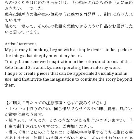
ものづくりをはじめたきっかけは、「心動かされたものを手元に留め
おきたい。」でした。
現在は瀬戸内の海や空の色彩や形に魅力を再発見し、制作に取り入れ
ています。
眺めて、使って、その先の物語を想像できるような作品をお届けした
いと思っています。
Artist Statement
My journey in making began with a simple desire: to keep close
the things that deeply moved my heart.
Today, I find renewed inspiration in the colors and forms of the
Seto Inland Sea and sky, incorporating them into my work.
I hope to create pieces that can be appreciated visually and in
use, and that invite the imagination to continue the story beyond
them.
【ご購入に当たっての注意事項・必ずお読みください】
・１つ１つ手作りのため、同じ作品でもサイズや色味、質感、風合い
が微妙に異なります。
・焼きムラ、ざらつき、がたつきなどがある場合がございますが、手
仕事で制作されていますので、ご理解ください。
・貫入（薄いヒビのようなもの）が焼成中や使用するうちに生じる事
がありますが、使用上の支障はございません。そのままお使いくださ