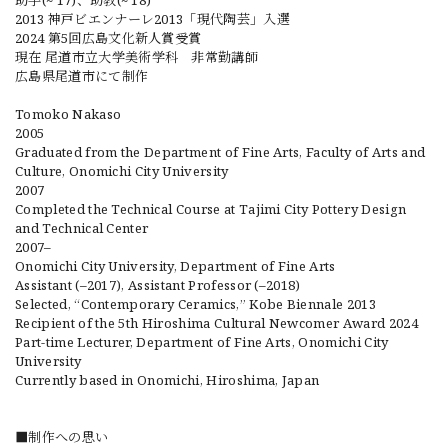
助手(~‘17)、助教(~‘18)
2013 神戸ビエンナーレ2013「現代陶芸」入選
2024 第5回広島文化新人賞受賞
現在 尾道市立大学美術学科 非常勤講師
広島県尾道市にて制作
Tomoko Nakaso
2005
Graduated from the Department of Fine Arts, Faculty of Arts and
Culture, Onomichi City University
2007
Completed the Technical Course at Tajimi City Pottery Design
and Technical Center
2007–
Onomichi City University, Department of Fine Arts
Assistant (–2017), Assistant Professor (–2018)
Selected, “Contemporary Ceramics,” Kobe Biennale 2013
Recipient of the 5th Hiroshima Cultural Newcomer Award 2024
Part-time Lecturer, Department of Fine Arts, Onomichi City
University
Currently based in Onomichi, Hiroshima, Japan
■制作への思い