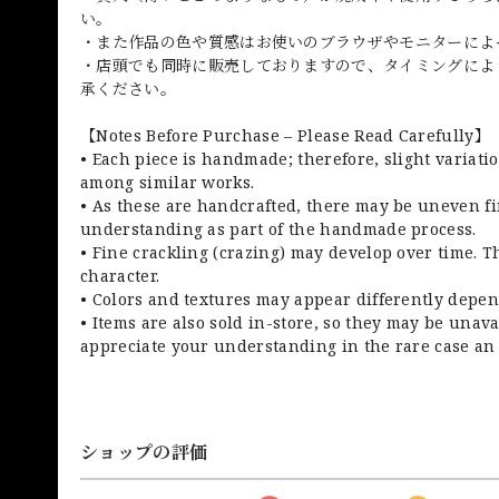
い。
・また作品の色や質感はお使いのブラウザやモニターによ
・店頭でも同時に販売しておりますので、タイミングによ
承ください。
【Notes Before Purchase – Please Read Carefully】
• Each piece is handmade; therefore, slight variati
among similar works.
• As these are handcrafted, there may be uneven fi
understanding as part of the handmade process.
• Fine crackling (crazing) may develop over time. Th
character.
• Colors and textures may appear differently depen
• Items are also sold in-store, so they may be unav
appreciate your understanding in the rare case an 
ショップの評価