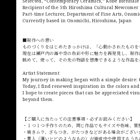
Selected, “Contemporary Ceramics,” Kobe Biennale
Recipient of the 5th Hiroshima Cultural Newcomer
Part-time Lecturer, Department of Fine Arts, Onomi
Currently based in Onomichi, Hiroshima, Japan
■制作への思い
ものづくりをはじめたきっかけは、「心動かされたものを
現在は瀬戸内の海や空の色彩や形に魅力を再発見し、制作
眺めて、使って、その先の物語を想像できるような作品を
Artist Statement
My journey in making began with a simple desire: t
Today, I find renewed inspiration in the colors and
I hope to create pieces that can be appreciated visu
beyond them.
【ご購入に当たっての注意事項・必ずお読みください】
・１つ１つ手作りのため、同じ作品でもサイズや色味、質
・焼きムラ、ざらつき、がたつきなどがある場合がござい
・貫入（薄いヒビのようなもの）が焼成中や使用するうち