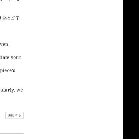
場合はご了
even
ciate your
piece’s
gularly, we
通報する