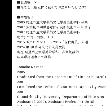
■食洗機 ✕
■箱なし（梱包材に包んでお送りいたします）
■中曽智子
2005 尾道市立大学芸術文化学部美術学科 卒業
2007 多治見市陶磁器意匠研究所技術コース 修了
2007 尾道市立大学芸術文化学部美術学科
助手(~‘17)、助教(~‘18)
2013 神戸ビエンナーレ2013「現代陶芸」入選
2024 第5回広島文化新人賞受賞
現在 尾道市立大学美術学科 非常勤講師
広島県尾道市にて制作
Tomoko Nakaso
2005
Graduated from the Department of Fine Arts, Facult
2007
Completed the Technical Course at Tajimi City Pott
2007–
Onomichi City University, Department of Fine Arts
Assistant (–2017), Assistant Professor (–2018)