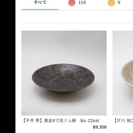
すべて
110
0
【平井 秀】黒金8寸浅リム鉢 ku-22asr
【片川 祐
¥9,350