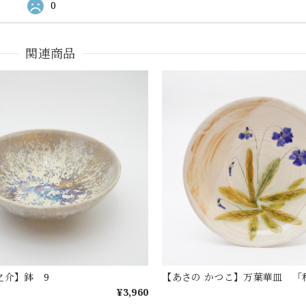
0
関連商品
之介】鉢 9
【あさの かつこ】万葉華皿 「
¥3,960