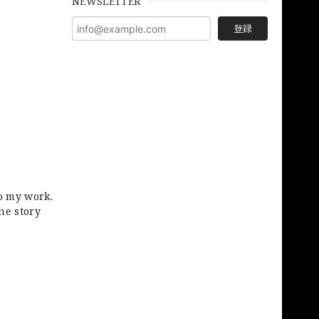
NEWSLETTER
登録
to my work.
he story