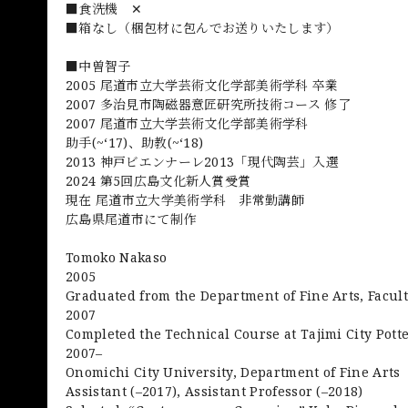
■食洗機 ✕
■箱なし（梱包材に包んでお送りいたします）
■中曽智子
2005 尾道市立大学芸術文化学部美術学科 卒業
2007 多治見市陶磁器意匠研究所技術コース 修了
2007 尾道市立大学芸術文化学部美術学科
助手(~‘17)、助教(~‘18)
2013 神戸ビエンナーレ2013「現代陶芸」入選
2024 第5回広島文化新人賞受賞
現在 尾道市立大学美術学科 非常勤講師
広島県尾道市にて制作
Tomoko Nakaso
2005
Graduated from the Department of Fine Arts, Facult
2007
Completed the Technical Course at Tajimi City Pott
2007–
Onomichi City University, Department of Fine Arts
Assistant (–2017), Assistant Professor (–2018)