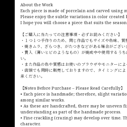
About the Work
Each piece is made of porcelain and carved using 
Please enjoy the subtle variations in color created
I hope you will choose a piece that suits the seaso
【ご購入に当たっての注意事項・必ずお読みください】
・１つ１つ手作りのため、同じ作品でもサイズや色味、質
・焼きムラ、ざらつき、がたつきなどがある場合がござい
・貫入（薄いヒビのようなもの）が焼成中や使用するうち
い。
・また作品の色や質感はお使いのブラウザやモニターによ
・店頭でも同時に販売しておりますので、タイミングによ
承ください。
【Notes Before Purchase – Please Read Carefully】
• Each piece is handmade; therefore, slight variati
among similar works.
• As these are handcrafted, there may be uneven fi
understanding as part of the handmade process.
• Fine crackling (crazing) may develop over time. Th
character.