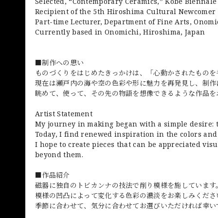
Selected, “Contemporary Ceramics,” Kobe Biennale
Recipient of the 5th Hiroshima Cultural Newcomer
Part-time Lecturer, Department of Fine Arts, Onomi
Currently based in Onomichi, Hiroshima, Japan
■制作への思い
ものづくりをはじめたきっかけは、「心動かされたものを
現在は瀬戸内の海や空の色彩や形に魅力を再発見し、制作
眺めて、使って、その先の物語を想像できるような作品を
Artist Statement
My journey in making began with a simple desire: t
Today, I find renewed inspiration in the colors and
I hope to create pieces that can be appreciated visu
beyond them.
■作品紹介
磁器に独自のトビカンナの技法で削り模様を施しています
模様の凹凸によって変化する色彩の濃淡をお楽しみくださ
季節に合わせて、気分に合わせてお選びいただければ幸い