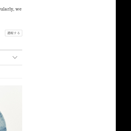
gularly, we
通報する