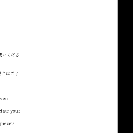
使いくださ
場合はご了
even
ciate your
piece’s