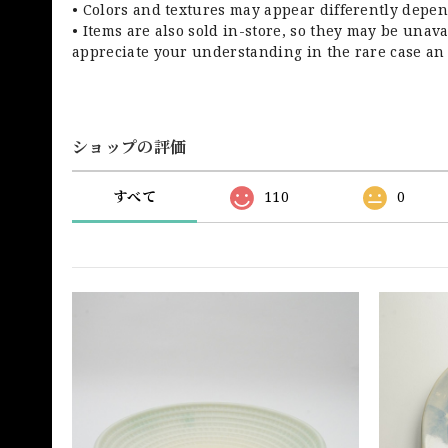
• Colors and textures may appear differently depen
• Items are also sold in-store, so they may be unav
appreciate your understanding in the rare case an 
ショップの評価
すべて
110
0