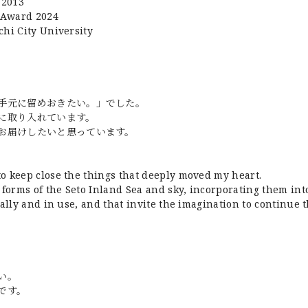
 2013
 Award 2024
chi City University
手元に留めおきたい。」でした。
に取り入れています。
お届けしたいと思っています。
o keep close the things that deeply moved my heart.
 forms of the Seto Inland Sea and sky, incorporating them in
ally and in use, and that invite the imagination to continue t
。
い。
です。