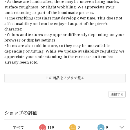
• As these are handcrafted, there may be uneven firing marks,
surface roughness, or slight wobbling. We appreciate your
understanding as part of the handmade process.
• Fine crackling (crazing) may develop over time. This does not
affect usability and can be enjoyed as part of the piece’s
character.
• Colors and textures may appear differently depending on your
browser or display settings.
• Items are also sold in-store, so they may be unavailable
depending on timing. While we update availability regularly, we
appreciate your understanding in the rare case an item has
already been sold.
この商品をアプリで見る
通報する
ショップの評価
すべて
110
0
0