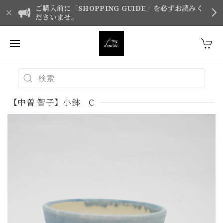
ご購入前に「SHOPPING GUIDE」を必ずお読みく
ださいませ。
【中曽 智子】小鉢 C