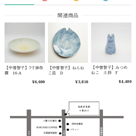
関連商品
【中曽智子】みつめ
【中曽智子】7寸鉢色
【中曽智子】ねんね
ねこ 土鈴 F
霞 16-A
こ皿 D
¥4,400
¥6,600
¥3,850