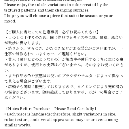
Please enjoy the subtle variations in color created by the
textured patterns and their changing surfaces.
I hope you will choose a piece that suits the season or your
mood.
【ご購入に当たっての注意事項・必ずお読みください】
・１つ１つ手作りのため、同じ作品でもサイズや色味、質感、風合い
が微妙に異なります。
・焼きムラ、ざらつき、がたつきなどがある場合がございますが、手
仕事で制作されていますので、ご理解ください。
・貫入（薄いヒビのようなもの）が焼成中や使用するうちに生じる事
がありますが、使用上の支障はございません。そのままお使いくださ
い。
・また作品の色や質感はお使いのブラウザやモニターによって異なっ
て見える場合がございます。
・店頭でも同時に販売しておりますので、タイミングにより売却済み
の場合がございます。随時確認しておりますが、万が一の場合はご了
承ください。
【Notes Before Purchase – Please Read Carefully】
• Each piece is handmade; therefore, slight variations in size,
color, texture, and overall appearance may occur even among
similar works.