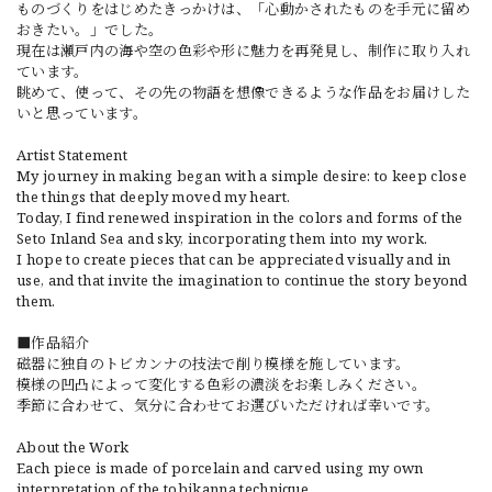
ものづくりをはじめたきっかけは、「心動かされたものを手元に留め
おきたい。」でした。
現在は瀬戸内の海や空の色彩や形に魅力を再発見し、制作に取り入れ
ています。
眺めて、使って、その先の物語を想像できるような作品をお届けした
いと思っています。
Artist Statement
My journey in making began with a simple desire: to keep close
the things that deeply moved my heart.
Today, I find renewed inspiration in the colors and forms of the
Seto Inland Sea and sky, incorporating them into my work.
I hope to create pieces that can be appreciated visually and in
use, and that invite the imagination to continue the story beyond
them.
■作品紹介
磁器に独自のトビカンナの技法で削り模様を施しています。
模様の凹凸によって変化する色彩の濃淡をお楽しみください。
季節に合わせて、気分に合わせてお選びいただければ幸いです。
About the Work
Each piece is made of porcelain and carved using my own
interpretation of the tobikanna technique.