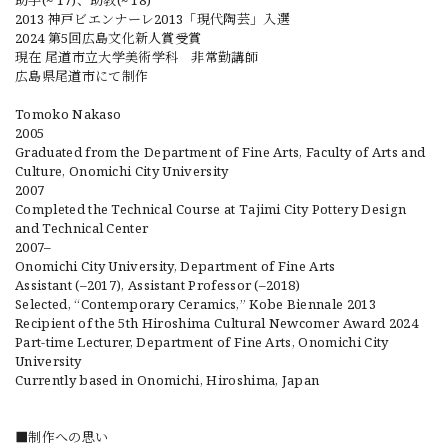
助手(~‘17)、助教(~‘18)
2013 神戸ビエンナーレ2013「現代陶芸」入選
2024 第5回広島文化新人賞受賞
現在 尾道市立大学美術学科 非常勤講師
広島県尾道市にて制作
Tomoko Nakaso
2005
Graduated from the Department of Fine Arts, Faculty of Arts and
Culture, Onomichi City University
2007
Completed the Technical Course at Tajimi City Pottery Design
and Technical Center
2007–
Onomichi City University, Department of Fine Arts
Assistant (–2017), Assistant Professor (–2018)
Selected, “Contemporary Ceramics,” Kobe Biennale 2013
Recipient of the 5th Hiroshima Cultural Newcomer Award 2024
Part-time Lecturer, Department of Fine Arts, Onomichi City
University
Currently based in Onomichi, Hiroshima, Japan
■制作への思い