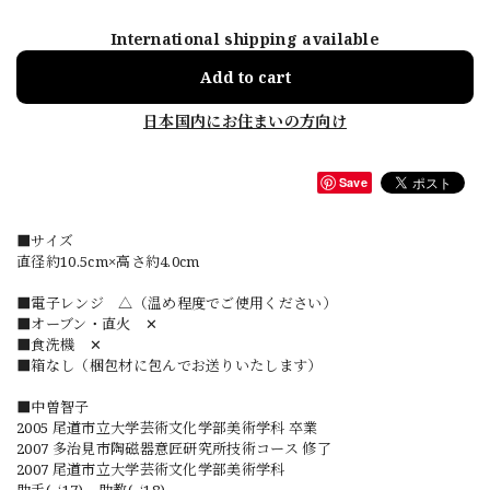
International shipping available
Add to cart
日本国内にお住まいの方向け
Save
■サイズ
直径約10.5cm×高さ約4.0cm
■電子レンジ △（温め程度でご使用ください）
■オーブン・直火 ✕
■食洗機 ✕
■箱なし（梱包材に包んでお送りいたします）
■中曽智子
2005 尾道市立大学芸術文化学部美術学科 卒業
2007 多治見市陶磁器意匠研究所技術コース 修了
2007 尾道市立大学芸術文化学部美術学科