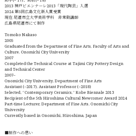
助手(~‘17)、助教(~‘18)
2013 神戸ビエンナーレ2013「現代陶芸」入選
2024 第5回広島文化新人賞受賞
現在 尾道市立大学美術学科 非常勤講師
広島県尾道市にて制作
Tomoko Nakaso
2005
Graduated from the Department of Fine Arts, Faculty of Arts and
Culture, Onomichi City University
2007
Completed the Technical Course at Tajimi City Pottery Design
and Technical Center
2007–
Onomichi City University, Department of Fine Arts
Assistant (–2017), Assistant Professor (–2018)
Selected, “Contemporary Ceramics,” Kobe Biennale 2013
Recipient of the 5th Hiroshima Cultural Newcomer Award 2024
Part-time Lecturer, Department of Fine Arts, Onomichi City
University
Currently based in Onomichi, Hiroshima, Japan
■制作への思い