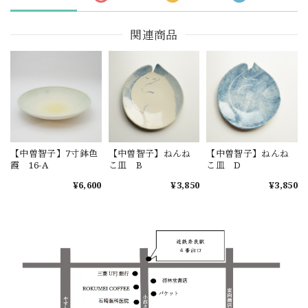
関連商品
【中曽智子】7寸鉢色
【中曽智子】ねんね
【中曽智子】ねんね
霞 16-A
こ皿 B
こ皿 D
¥6,600
¥3,850
¥3,850