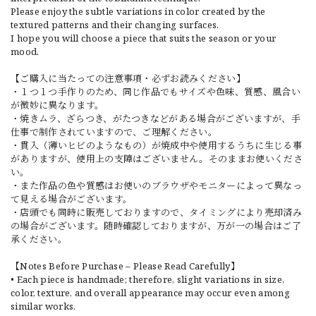
Please enjoy the subtle variations in color created by the
textured patterns and their changing surfaces.
I hope you will choose a piece that suits the season or your
mood.
【ご購入に当たっての注意事項・必ずお読みください】
・１つ１つ手作りのため、同じ作品でもサイズや色味、質感、風合い
が微妙に異なります。
・焼きムラ、ざらつき、がたつきなどがある場合がございますが、手
仕事で制作されていますので、ご理解ください。
・貫入（薄いヒビのようなもの）が焼成中や使用するうちに生じる事
がありますが、使用上の支障はございません。そのままお使いくださ
い。
・また作品の色や質感はお使いのブラウザやモニターによって異なっ
て見える場合がございます。
・店頭でも同時に販売しておりますので、タイミングにより売却済み
の場合がございます。随時確認しておりますが、万が一の場合はご了
承ください。
【Notes Before Purchase – Please Read Carefully】
• Each piece is handmade; therefore, slight variations in size,
color, texture, and overall appearance may occur even among
similar works.