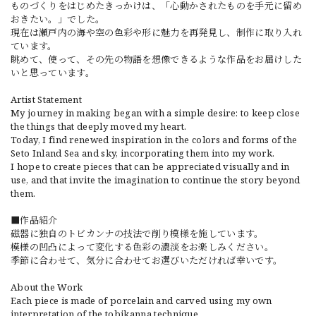
ものづくりをはじめたきっかけは、「心動かされたものを手元に留め
おきたい。」でした。
現在は瀬戸内の海や空の色彩や形に魅力を再発見し、制作に取り入れ
ています。
眺めて、使って、その先の物語を想像できるような作品をお届けした
いと思っています。
Artist Statement
My journey in making began with a simple desire: to keep close
the things that deeply moved my heart.
Today, I find renewed inspiration in the colors and forms of the
Seto Inland Sea and sky, incorporating them into my work.
I hope to create pieces that can be appreciated visually and in
use, and that invite the imagination to continue the story beyond
them.
■作品紹介
磁器に独自のトビカンナの技法で削り模様を施しています。
模様の凹凸によって変化する色彩の濃淡をお楽しみください。
季節に合わせて、気分に合わせてお選びいただければ幸いです。
About the Work
Each piece is made of porcelain and carved using my own
interpretation of the tobikanna technique.