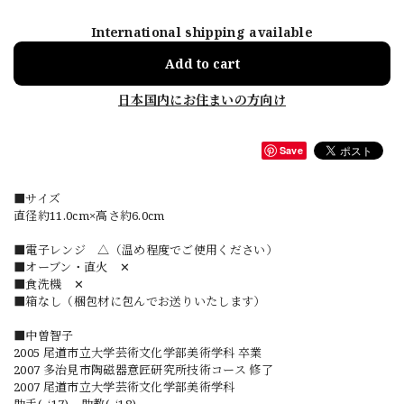
International shipping available
Add to cart
日本国内にお住まいの方向け
Save
■サイズ
直径約11.0cm×高さ約6.0cm
■電子レンジ △（温め程度でご使用ください）
■オーブン・直火 ✕
■食洗機 ✕
■箱なし（梱包材に包んでお送りいたします）
■中曽智子
2005 尾道市立大学芸術文化学部美術学科 卒業
2007 多治見市陶磁器意匠研究所技術コース 修了
2007 尾道市立大学芸術文化学部美術学科