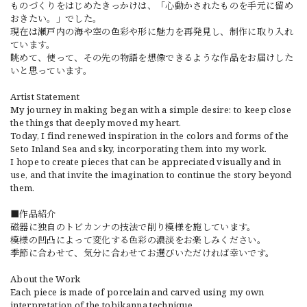
ものづくりをはじめたきっかけは、「心動かされたものを手元に留め
おきたい。」でした。
現在は瀬戸内の海や空の色彩や形に魅力を再発見し、制作に取り入れ
ています。
眺めて、使って、その先の物語を想像できるような作品をお届けした
いと思っています。
Artist Statement
My journey in making began with a simple desire: to keep close
the things that deeply moved my heart.
Today, I find renewed inspiration in the colors and forms of the
Seto Inland Sea and sky, incorporating them into my work.
I hope to create pieces that can be appreciated visually and in
use, and that invite the imagination to continue the story beyond
them.
■作品紹介
磁器に独自のトビカンナの技法で削り模様を施しています。
模様の凹凸によって変化する色彩の濃淡をお楽しみください。
季節に合わせて、気分に合わせてお選びいただければ幸いです。
About the Work
Each piece is made of porcelain and carved using my own
interpretation of the tobikanna technique.