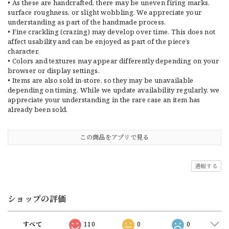
• As these are handcrafted, there may be uneven firing marks,
surface roughness, or slight wobbling. We appreciate your
understanding as part of the handmade process.
• Fine crackling (crazing) may develop over time. This does not
affect usability and can be enjoyed as part of the piece’s
character.
• Colors and textures may appear differently depending on your
browser or display settings.
• Items are also sold in-store, so they may be unavailable
depending on timing. While we update availability regularly, we
appreciate your understanding in the rare case an item has
already been sold.
この商品をアプリで見る
通報する
ショップの評価
すべて
110
0
0