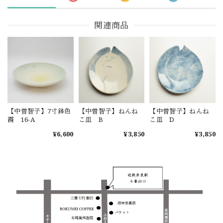
関連商品
【中曽智子】7寸鉢色
【中曽智子】ねんね
【中曽智子】ねんね
霞 16-A
こ皿 B
こ皿 D
¥6,600
¥3,850
¥3,850