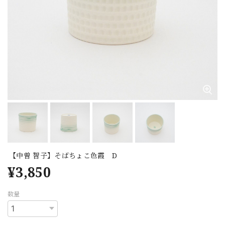
【中曽 智子】そばちょこ色霞 D
¥3,850
数量