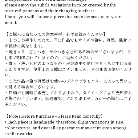
Please enjoy the subtle variations in color created by the
textured patterns and their changing surfaces.
I hope you will choose a piece that suits the season or your
mood.
【ご購入に当たっての注意事項・必ずお読みください】
・１つ１つ手作りのため、同じ作品でもサイズや色味、質感、風合い
が微妙に異なります。
・焼きムラ、ざらつき、がたつきなどがある場合がございますが、手
仕事で制作されていますので、ご理解ください。
・貫入（薄いヒビのようなもの）が焼成中や使用するうちに生じる事
がありますが、使用上の支障はございません。そのままお使いくださ
い。
・また作品の色や質感はお使いのブラウザやモニターによって異なっ
て見える場合がございます。
・店頭でも同時に販売しておりますので、タイミングにより売却済み
の場合がございます。随時確認しておりますが、万が一の場合はご了
承ください。
【Notes Before Purchase – Please Read Carefully】
• Each piece is handmade; therefore, slight variations in size,
color, texture, and overall appearance may occur even among
similar works.