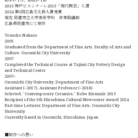
助手(~‘17)、助教(~‘18)
2013 神戸ビエンナーレ2013「現代陶芸」入選
2024 第5回広島文化新人賞受賞
現在 尾道市立大学美術学科 非常勤講師
広島県尾道市にて制作
Tomoko Nakaso
2005
Graduated from the Department of Fine Arts, Faculty of Arts and
Culture, Onomichi City University
2007
Completed the Technical Course at Tajimi City Pottery Design
and Technical Center
2007–
Onomichi City University, Department of Fine Arts
Assistant (–2017), Assistant Professor (–2018)
Selected, “Contemporary Ceramics,” Kobe Biennale 2013
Recipient of the 5th Hiroshima Cultural Newcomer Award 2024
Part-time Lecturer, Department of Fine Arts, Onomichi City
University
Currently based in Onomichi, Hiroshima, Japan
■制作への思い