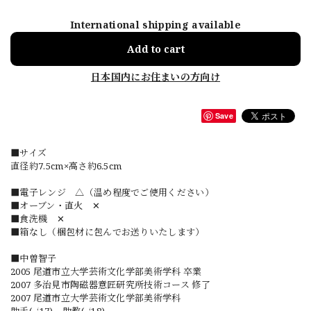
International shipping available
Add to cart
日本国内にお住まいの方向け
Save
■サイズ
直径約7.5cm×高さ約6.5cm
■電子レンジ △（温め程度でご使用ください）
■オーブン・直火 ✕
■食洗機 ✕
■箱なし（梱包材に包んでお送りいたします）
■中曽智子
2005 尾道市立大学芸術文化学部美術学科 卒業
2007 多治見市陶磁器意匠研究所技術コース 修了
2007 尾道市立大学芸術文化学部美術学科