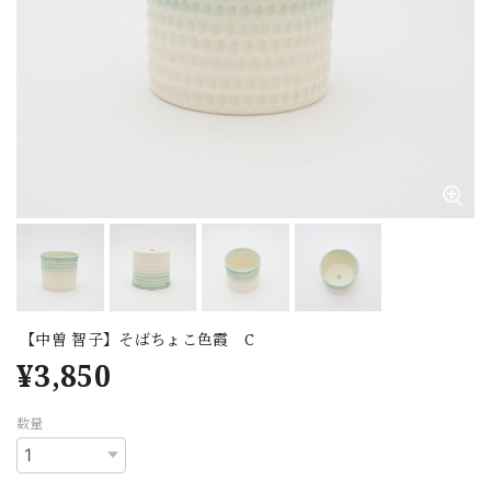
【中曽 智子】そばちょこ色霞 C
¥3,850
数量