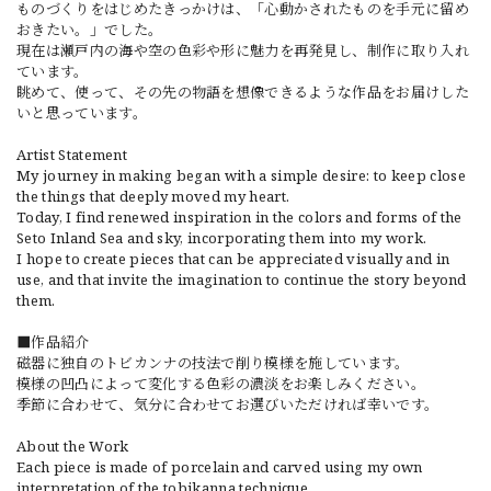
ものづくりをはじめたきっかけは、「心動かされたものを手元に留め
おきたい。」でした。
現在は瀬戸内の海や空の色彩や形に魅力を再発見し、制作に取り入れ
ています。
眺めて、使って、その先の物語を想像できるような作品をお届けした
いと思っています。
Artist Statement
My journey in making began with a simple desire: to keep close
the things that deeply moved my heart.
Today, I find renewed inspiration in the colors and forms of the
Seto Inland Sea and sky, incorporating them into my work.
I hope to create pieces that can be appreciated visually and in
use, and that invite the imagination to continue the story beyond
them.
■作品紹介
磁器に独自のトビカンナの技法で削り模様を施しています。
模様の凹凸によって変化する色彩の濃淡をお楽しみください。
季節に合わせて、気分に合わせてお選びいただければ幸いです。
About the Work
Each piece is made of porcelain and carved using my own
interpretation of the tobikanna technique.