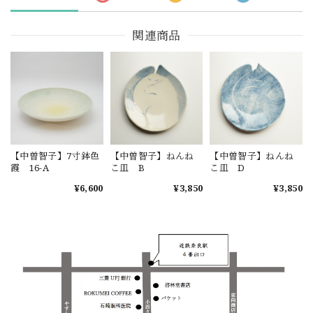
関連商品
【中曽智子】7寸鉢色
【中曽智子】ねんね
【中曽智子】ねんね
霞 16-A
こ皿 B
こ皿 D
¥6,600
¥3,850
¥3,850