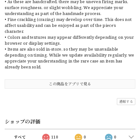
• As these are handcrafted, there may be uneven firing marks,
surface roughness, or slight wobbling. We appreciate your
understanding as part of the handmade process.
• Fine crackling (crazing) may develop over time. This does not
affect usability and can be enjoyed as part of the piece’s
character.
• Colors and textures may appear differently depending on your
browser or display settings.
• Items are also sold in-store, so they may be unavailable
depending on timing. While we update availability regularly, we
appreciate your understanding in the rare case an item has
already been sold.
この商品をアプリで見る
通報する
ショップの評価
すべて
110
0
0