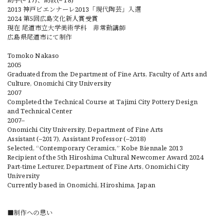
助手(~‘17)、助教(~‘18)
2013 神戸ビエンナーレ2013「現代陶芸」入選
2024 第5回広島文化新人賞受賞
現在 尾道市立大学美術学科 非常勤講師
広島県尾道市にて制作
Tomoko Nakaso
2005
Graduated from the Department of Fine Arts, Faculty of Arts and
Culture, Onomichi City University
2007
Completed the Technical Course at Tajimi City Pottery Design
and Technical Center
2007–
Onomichi City University, Department of Fine Arts
Assistant (–2017), Assistant Professor (–2018)
Selected, “Contemporary Ceramics,” Kobe Biennale 2013
Recipient of the 5th Hiroshima Cultural Newcomer Award 2024
Part-time Lecturer, Department of Fine Arts, Onomichi City
University
Currently based in Onomichi, Hiroshima, Japan
■制作への思い