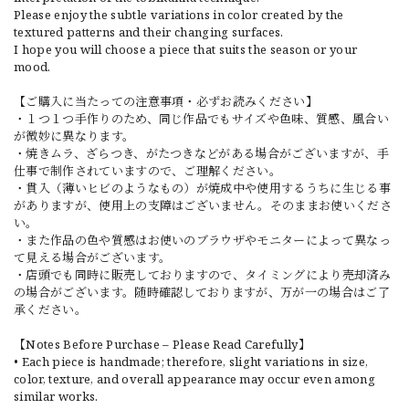
Please enjoy the subtle variations in color created by the
textured patterns and their changing surfaces.
I hope you will choose a piece that suits the season or your
mood.
【ご購入に当たっての注意事項・必ずお読みください】
・１つ１つ手作りのため、同じ作品でもサイズや色味、質感、風合い
が微妙に異なります。
・焼きムラ、ざらつき、がたつきなどがある場合がございますが、手
仕事で制作されていますので、ご理解ください。
・貫入（薄いヒビのようなもの）が焼成中や使用するうちに生じる事
がありますが、使用上の支障はございません。そのままお使いくださ
い。
・また作品の色や質感はお使いのブラウザやモニターによって異なっ
て見える場合がございます。
・店頭でも同時に販売しておりますので、タイミングにより売却済み
の場合がございます。随時確認しておりますが、万が一の場合はご了
承ください。
【Notes Before Purchase – Please Read Carefully】
• Each piece is handmade; therefore, slight variations in size,
color, texture, and overall appearance may occur even among
similar works.