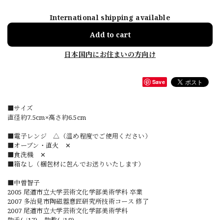
International shipping available
Add to cart
日本国内にお住まいの方向け
Save
■サイズ
直径約7.5cm×高さ約6.5cm
■電子レンジ △（温め程度でご使用ください）
■オーブン・直火 ✕
■食洗機 ✕
■箱なし（梱包材に包んでお送りいたします）
■中曽智子
2005 尾道市立大学芸術文化学部美術学科 卒業
2007 多治見市陶磁器意匠研究所技術コース 修了
2007 尾道市立大学芸術文化学部美術学科