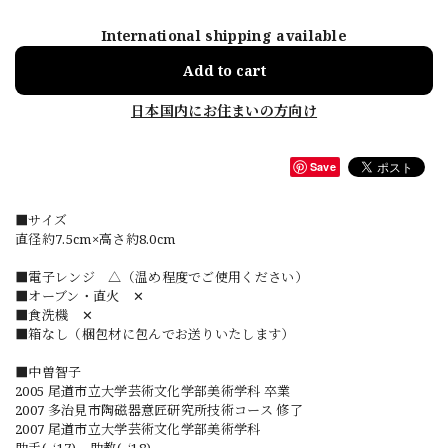
International shipping available
Add to cart
日本国内にお住まいの方向け
Save
■サイズ
直径約7.5cm×高さ約8.0cm
■電子レンジ △（温め程度でご使用ください）
■オーブン・直火 ✕
■食洗機 ✕
■箱なし（梱包材に包んでお送りいたします）
■中曽智子
2005 尾道市立大学芸術文化学部美術学科 卒業
2007 多治見市陶磁器意匠研究所技術コース 修了
2007 尾道市立大学芸術文化学部美術学科