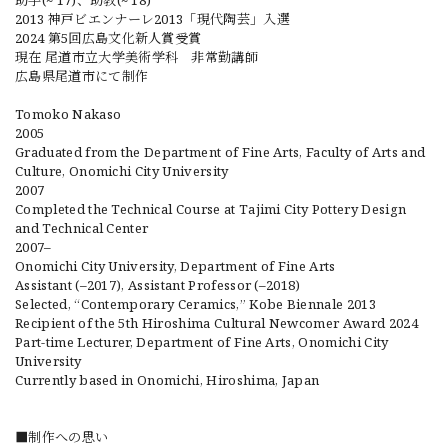
助手(~‘17)、助教(~‘18)
2013 神戸ビエンナーレ2013「現代陶芸」入選
2024 第5回広島文化新人賞受賞
現在 尾道市立大学美術学科 非常勤講師
広島県尾道市にて制作
Tomoko Nakaso
2005
Graduated from the Department of Fine Arts, Faculty of Arts and
Culture, Onomichi City University
2007
Completed the Technical Course at Tajimi City Pottery Design
and Technical Center
2007–
Onomichi City University, Department of Fine Arts
Assistant (–2017), Assistant Professor (–2018)
Selected, “Contemporary Ceramics,” Kobe Biennale 2013
Recipient of the 5th Hiroshima Cultural Newcomer Award 2024
Part-time Lecturer, Department of Fine Arts, Onomichi City
University
Currently based in Onomichi, Hiroshima, Japan
■制作への思い