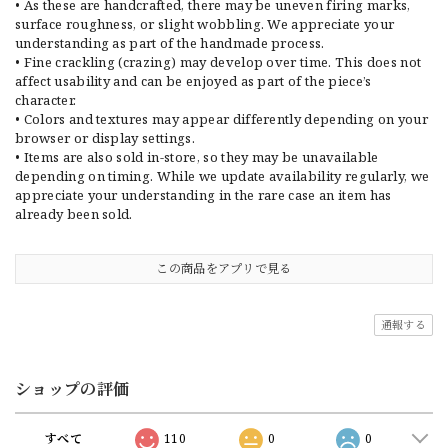
• As these are handcrafted, there may be uneven firing marks,
surface roughness, or slight wobbling. We appreciate your
understanding as part of the handmade process.
• Fine crackling (crazing) may develop over time. This does not
affect usability and can be enjoyed as part of the piece’s
character.
• Colors and textures may appear differently depending on your
browser or display settings.
• Items are also sold in-store, so they may be unavailable
depending on timing. While we update availability regularly, we
appreciate your understanding in the rare case an item has
already been sold.
この商品をアプリで見る
通報する
ショップの評価
すべて
110
0
0