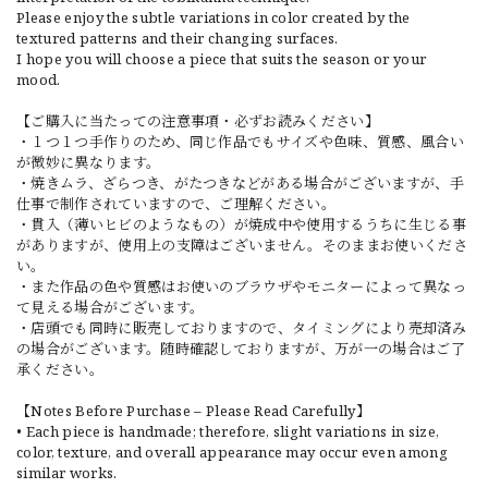
Please enjoy the subtle variations in color created by the
textured patterns and their changing surfaces.
I hope you will choose a piece that suits the season or your
mood.
【ご購入に当たっての注意事項・必ずお読みください】
・１つ１つ手作りのため、同じ作品でもサイズや色味、質感、風合い
が微妙に異なります。
・焼きムラ、ざらつき、がたつきなどがある場合がございますが、手
仕事で制作されていますので、ご理解ください。
・貫入（薄いヒビのようなもの）が焼成中や使用するうちに生じる事
がありますが、使用上の支障はございません。そのままお使いくださ
い。
・また作品の色や質感はお使いのブラウザやモニターによって異なっ
て見える場合がございます。
・店頭でも同時に販売しておりますので、タイミングにより売却済み
の場合がございます。随時確認しておりますが、万が一の場合はご了
承ください。
【Notes Before Purchase – Please Read Carefully】
• Each piece is handmade; therefore, slight variations in size,
color, texture, and overall appearance may occur even among
similar works.