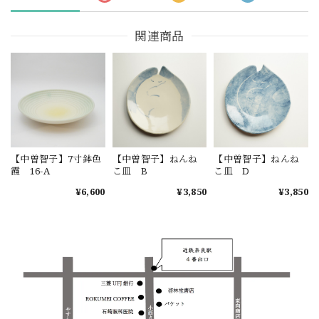
関連商品
【中曽智子】7寸鉢色
【中曽智子】ねんね
【中曽智子】ねんね
霞 16-A
こ皿 B
こ皿 D
¥6,600
¥3,850
¥3,850