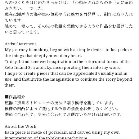
ものづくりをはじめたきっかけは、「心動かされたものを手元に留め
おきたい。」でした。
現在は瀬戸内の海や空の色彩や形に魅力を再発見し、制作に取り入れ
ています。
眺めて、使って、その先の物語を想像できるような作品をお届けした
いと思っています。
Artist Statement
My journey in making began with a simple desire: to keep close
the things that deeply moved my heart.
Today, I find renewed inspiration in the colors and forms of the
Seto Inland Sea and sky, incorporating them into my work.
I hope to create pieces that can be appreciated visually and in
use, and that invite the imagination to continue the story beyond
them.
■作品紹介
磁器に独自のトビカンナの技法で削り模様を施しています。
模様の凹凸によって変化する色彩の濃淡をお楽しみください。
季節に合わせて、気分に合わせてお選びいただければ幸いです。
About the Work
Each piece is made of porcelain and carved using my own
interpretation of the tobikanna technique.