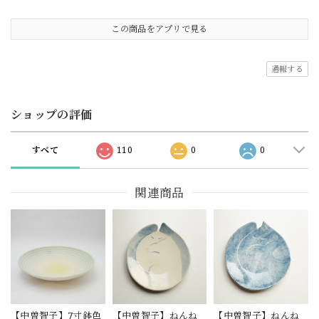
この商品をアプリで見る
通報する
ショップの評価
すべて
110
0
0
関連商品
【中曽智子】7寸鉢色
【中曽智子】ねんね
【中曽智子】ねんね