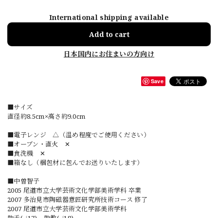
International shipping available
Add to cart
日本国内にお住まいの方向け
Save
■サイズ
直径約8.5cm×高さ約9.0cm
■電子レンジ △（温め程度でご使用ください）
■オーブン・直火 ✕
■食洗機 ✕
■箱なし（梱包材に包んでお送りいたします）
■中曽智子
2005 尾道市立大学芸術文化学部美術学科 卒業
2007 多治見市陶磁器意匠研究所技術コース 修了
2007 尾道市立大学芸術文化学部美術学科