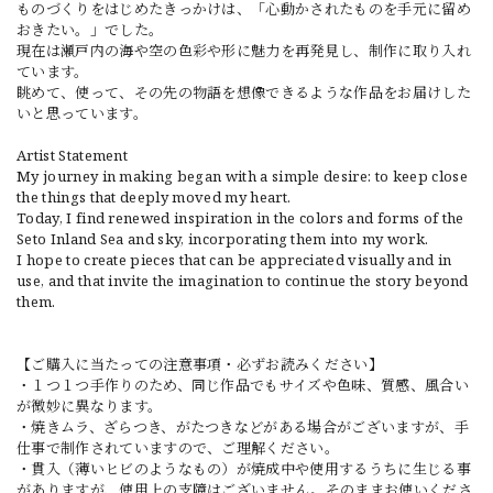
ものづくりをはじめたきっかけは、「心動かされたものを手元に留め
おきたい。」でした。
現在は瀬戸内の海や空の色彩や形に魅力を再発見し、制作に取り入れ
ています。
眺めて、使って、その先の物語を想像できるような作品をお届けした
いと思っています。
Artist Statement
My journey in making began with a simple desire: to keep close
the things that deeply moved my heart.
Today, I find renewed inspiration in the colors and forms of the
Seto Inland Sea and sky, incorporating them into my work.
I hope to create pieces that can be appreciated visually and in
use, and that invite the imagination to continue the story beyond
them.
【ご購入に当たっての注意事項・必ずお読みください】
・１つ１つ手作りのため、同じ作品でもサイズや色味、質感、風合い
が微妙に異なります。
・焼きムラ、ざらつき、がたつきなどがある場合がございますが、手
仕事で制作されていますので、ご理解ください。
・貫入（薄いヒビのようなもの）が焼成中や使用するうちに生じる事
がありますが、使用上の支障はございません。そのままお使いくださ