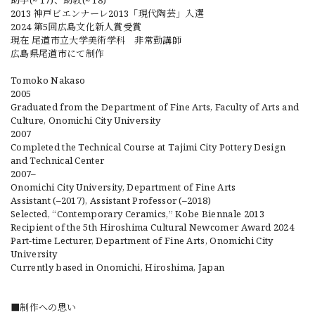
助手(~‘17)、助教(~‘18)
2013 神戸ビエンナーレ2013「現代陶芸」入選
2024 第5回広島文化新人賞受賞
現在 尾道市立大学美術学科 非常勤講師
広島県尾道市にて制作
Tomoko Nakaso
2005
Graduated from the Department of Fine Arts, Faculty of Arts and
Culture, Onomichi City University
2007
Completed the Technical Course at Tajimi City Pottery Design
and Technical Center
2007–
Onomichi City University, Department of Fine Arts
Assistant (–2017), Assistant Professor (–2018)
Selected, “Contemporary Ceramics,” Kobe Biennale 2013
Recipient of the 5th Hiroshima Cultural Newcomer Award 2024
Part-time Lecturer, Department of Fine Arts, Onomichi City
University
Currently based in Onomichi, Hiroshima, Japan
■制作への思い