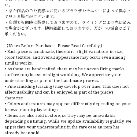
い。
・また作品の色や質感はお使いのブラウザやモニターによって異なっ
て見える場合がございます。
・店頭でも同時に販売しておりますので、タイミングにより売却済み
の場合がございます。随時確認しておりますが、万が一の場合はご了
承ください。
【Notes Before Purchase – Please Read Carefully】
• Each piece is handmade; therefore, slight variations in size,
color, texture, and overall appearance may occur even among
similar works.
• As these are handcrafted, there may be uneven firing marks,
surface roughness, or slight wobbling. We appreciate your
understanding as part of the handmade process.
• Fine crackling (crazing) may develop over time. This does not
affect usability and can be enjoyed as part of the piece’s
character.
• Colors and textures may appear differently depending on your
browser or display settings.
• Items are also sold in-store, so they may be unavailable
depending on timing. While we update availability regularly, we
appreciate your understanding in the rare case an item has
already been sold.