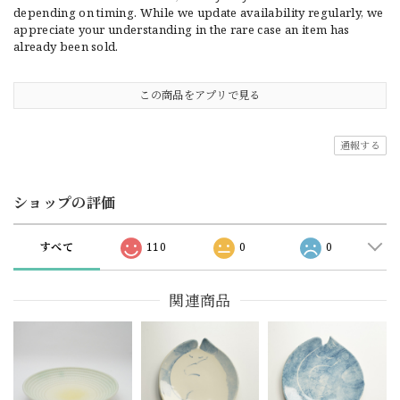
depending on timing. While we update availability regularly, we
appreciate your understanding in the rare case an item has
already been sold.
この商品をアプリで見る
通報する
ショップの評価
すべて
110
0
0
関連商品