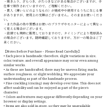
・焼きムラ、ざらつき、がたつきなどがある場合がございますが、手
仕事で制作されていますので、ご理解ください。
・貫入（薄いヒビのようなもの）が焼成中や使用するうちに生じる事
がありますが、使用上の支障はございません。そのままお使いくださ
い。
・また作品の色や質感はお使いのブラウザやモニターによって異なっ
て見える場合がございます。
・店頭でも同時に販売しておりますので、タイミングにより売却済み
の場合がございます。随時確認しておりますが、万が一の場合はご了
承ください。
【Notes Before Purchase – Please Read Carefully】
• Each piece is handmade; therefore, slight variations in size,
color, texture, and overall appearance may occur even among
similar works.
• As these are handcrafted, there may be uneven firing marks,
surface roughness, or slight wobbling. We appreciate your
understanding as part of the handmade process.
• Fine crackling (crazing) may develop over time. This does not
affect usability and can be enjoyed as part of the piece’s
character.
• Colors and textures may appear differently depending on your
browser or display settings.
• Items are also sold in-store, so they may be unavailable