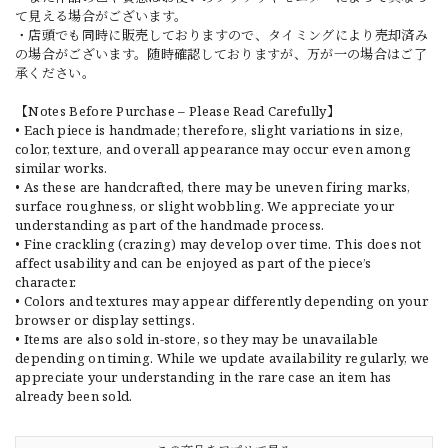
て見える場合がございます。
・店頭でも同時に販売しておりますので、タイミングにより売却済み
の場合がございます。随時確認しておりますが、万が一の場合はご了
承ください。
【Notes Before Purchase – Please Read Carefully】
• Each piece is handmade; therefore, slight variations in size,
color, texture, and overall appearance may occur even among
similar works.
• As these are handcrafted, there may be uneven firing marks,
surface roughness, or slight wobbling. We appreciate your
understanding as part of the handmade process.
• Fine crackling (crazing) may develop over time. This does not
affect usability and can be enjoyed as part of the piece’s
character.
• Colors and textures may appear differently depending on your
browser or display settings.
• Items are also sold in-store, so they may be unavailable
depending on timing. While we update availability regularly, we
appreciate your understanding in the rare case an item has
already been sold.