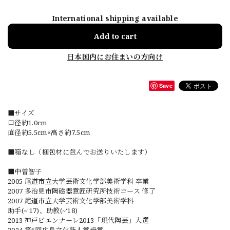
International shipping available
Add to cart
日本国内にお住まいの方向け
Save
■サイズ
口径約1.0cm
直径約5.5cm×高さ約7.5cm
■箱なし（梱包材に包んでお送りいたします）
■中曽智子
2005 尾道市立大学芸術文化学部美術学科 卒業
2007 多治見市陶磁器意匠研究所技術コース 修了
2007 尾道市立大学芸術文化学部美術学科
助手(~‘17)、助教(~‘18)
2013 神戸ビエンナーレ2013「現代陶芸」入選