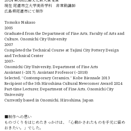
2024 第5回広島文化新人賞受賞
現在 尾道市立大学美術学科 非常勤講師
広島県尾道市にて制作
Tomoko Nakaso
2005
Graduated from the Department of Fine Arts, Faculty of Arts and
Culture, Onomichi City University
2007
Completed the Technical Course at Tajimi City Pottery Design
and Technical Center
2007–
Onomichi City University, Department of Fine Arts
Assistant (–2017), Assistant Professor (–2018)
Selected, “Contemporary Ceramics,” Kobe Biennale 2013
Recipient of the 5th Hiroshima Cultural Newcomer Award 2024
Part-time Lecturer, Department of Fine Arts, Onomichi City
University
Currently based in Onomichi, Hiroshima, Japan
■制作への思い
ものづくりをはじめたきっかけは、「心動かされたものを手元に留め
おきたい。」でした。