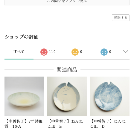
この商品をアプリで見る
通報する
ショップの評価
すべて
110
0
0
関連商品
【中曽智子】7寸鉢色
【中曽智子】ねんね
【中曽智子】ねんね
霞 16-A
こ皿 B
こ皿 D