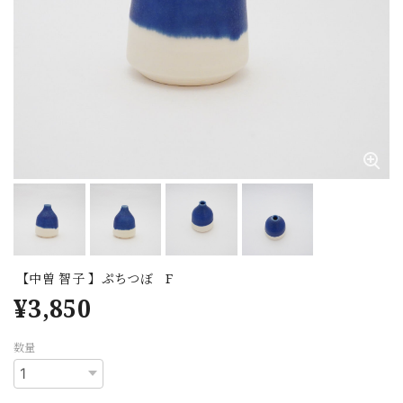
【中曽 智子 】ぷちつぼ F
¥3,850
数量