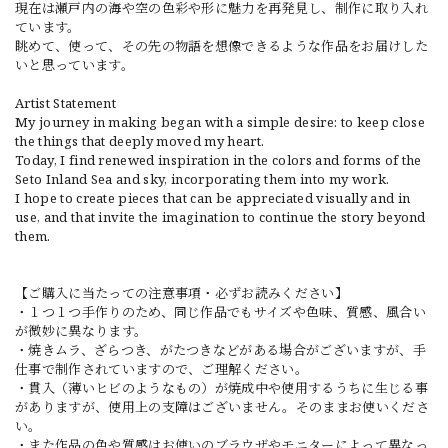
現在は瀬戸内の海や空の色彩や形に魅力を再発見し、制作に取り入れ
ています。
眺めて、使って、その先の物語を想像できるような作品をお届けした
いと思っています。
Artist Statement
My journey in making began with a simple desire: to keep close
the things that deeply moved my heart.
Today, I find renewed inspiration in the colors and forms of the
Seto Inland Sea and sky, incorporating them into my work.
I hope to create pieces that can be appreciated visually and in
use, and that invite the imagination to continue the story beyond
them.
【ご購入に当たっての注意事項・必ずお読みください】
・１つ１つ手作りのため、同じ作品でもサイズや色味、質感、風合い
が微妙に異なります。
・焼きムラ、ざらつき、がたつきなどがある場合がございますが、手
仕事で制作されていますので、ご理解ください。
・貫入（薄いヒビのようなもの）が焼成中や使用するうちに生じる事
がありますが、使用上の支障はございません。そのままお使いくださ
い。
・また作品の色や質感はお使いのブラウザやモニターによって異なっ