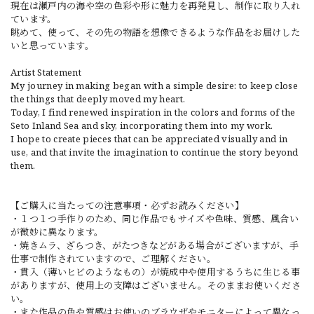
現在は瀬戸内の海や空の色彩や形に魅力を再発見し、制作に取り入れ
ています。
眺めて、使って、その先の物語を想像できるような作品をお届けした
いと思っています。
Artist Statement
My journey in making began with a simple desire: to keep close
the things that deeply moved my heart.
Today, I find renewed inspiration in the colors and forms of the
Seto Inland Sea and sky, incorporating them into my work.
I hope to create pieces that can be appreciated visually and in
use, and that invite the imagination to continue the story beyond
them.
【ご購入に当たっての注意事項・必ずお読みください】
・１つ１つ手作りのため、同じ作品でもサイズや色味、質感、風合い
が微妙に異なります。
・焼きムラ、ざらつき、がたつきなどがある場合がございますが、手
仕事で制作されていますので、ご理解ください。
・貫入（薄いヒビのようなもの）が焼成中や使用するうちに生じる事
がありますが、使用上の支障はございません。そのままお使いくださ
い。
・また作品の色や質感はお使いのブラウザやモニターによって異なっ