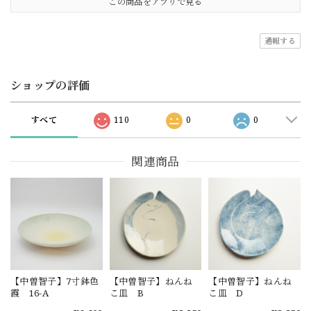
この商品をアプリで見る
通報する
ショップの評価
すべて
110
0
0
関連商品
【中曽智子】7寸鉢色
【中曽智子】ねんね
【中曽智子】ねんね
霞 16-A
こ皿 B
こ皿 D