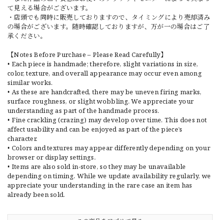
て見える場合がございます。
・店頭でも同時に販売しておりますので、タイミングにより売却済み
の場合がございます。随時確認しておりますが、万が一の場合はご了
承ください。
【Notes Before Purchase – Please Read Carefully】
• Each piece is handmade; therefore, slight variations in size,
color, texture, and overall appearance may occur even among
similar works.
• As these are handcrafted, there may be uneven firing marks,
surface roughness, or slight wobbling. We appreciate your
understanding as part of the handmade process.
• Fine crackling (crazing) may develop over time. This does not
affect usability and can be enjoyed as part of the piece’s
character.
• Colors and textures may appear differently depending on your
browser or display settings.
• Items are also sold in-store, so they may be unavailable
depending on timing. While we update availability regularly, we
appreciate your understanding in the rare case an item has
already been sold.