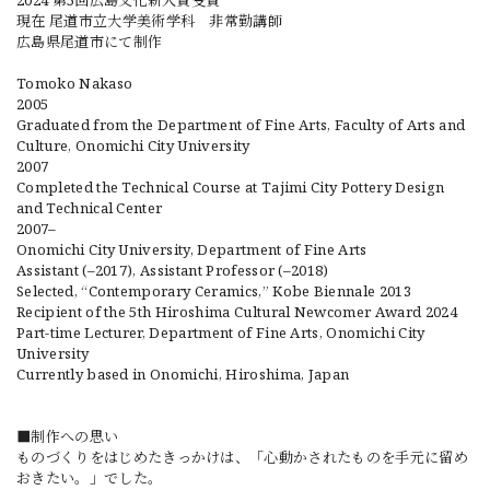
2024 第5回広島文化新人賞受賞
現在 尾道市立大学美術学科 非常勤講師
広島県尾道市にて制作
Tomoko Nakaso
2005
Graduated from the Department of Fine Arts, Faculty of Arts and
Culture, Onomichi City University
2007
Completed the Technical Course at Tajimi City Pottery Design
and Technical Center
2007–
Onomichi City University, Department of Fine Arts
Assistant (–2017), Assistant Professor (–2018)
Selected, “Contemporary Ceramics,” Kobe Biennale 2013
Recipient of the 5th Hiroshima Cultural Newcomer Award 2024
Part-time Lecturer, Department of Fine Arts, Onomichi City
University
Currently based in Onomichi, Hiroshima, Japan
■制作への思い
ものづくりをはじめたきっかけは、「心動かされたものを手元に留め
おきたい。」でした。