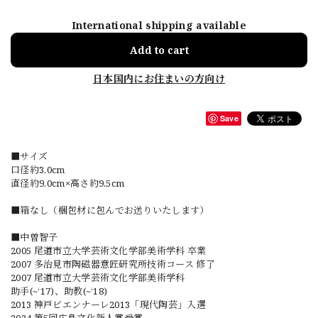
International shipping available
Add to cart
日本国内にお住まいの方向け
Save
■サイズ
口径約3.0cm
直径約9.0cm×高さ約9.5cm
■箱なし（梱包材に包んでお送りいたします）
■中曽智子
2005 尾道市立大学芸術文化学部美術学科 卒業
2007 多治見市陶磁器意匠研究所技術コース 修了
2007 尾道市立大学芸術文化学部美術学科
助手(~‘17)、助教(~‘18)
2013 神戸ビエンナーレ2013「現代陶芸」入選