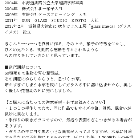
2004年 北海道釧路公立大学経済学部卒業
2004年 株式会社北一硝子入社
2009年 有限会社ケーズブローイング 入社
2011年 SUN GLASS STUDIO KYOTO 入社
2017年2月 滋賀県大津市に 吹きガラス工房「glass imeca」(グラス
イメカ) 設立
きちんと一つ一つを真剣に作る、その上で、硝子の特徴を生かし、
ひとめ見たとき、衝動的な感動を与えられるような
もの作りをしていきたいと思っています。
■琵琶湖彩について
60種類もの生物を育む琵琶湖。
その湖底にゆらりゆらりと、息づく 水草。
増えすぎてしまう水草を灰にしてガラスの中に溶け込ませたら、美し
く優しい琵琶湖の色に発色しました。
【ご購入に当たっての注意事項・必ずお読みください】
・１つ１つ手作りのため、同じ作品でもサイズや色、質感、風合いが
微妙に異なります。
・手作りの吹きガラスですので、気泡や表面のざらつきがある場合が
あります。
・ガラスの中に白や黒の小さな異物が入っておりますが、水草に付着
する貝などの不純物によるものです。灰にした後、1,300度以上の高温