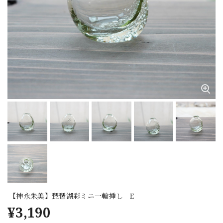
【神永朱美】琵琶湖彩ミニ一輪挿し E
¥3,190