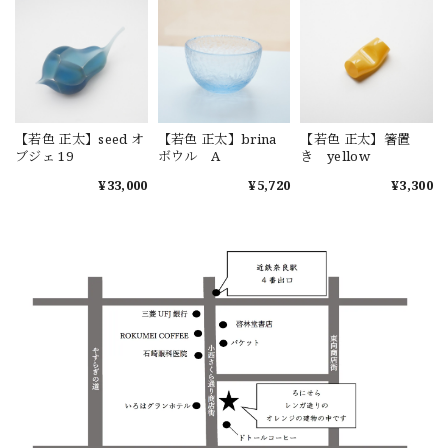
【若色 正太】seed オ
【若色 正太】brina
【若色 正太】箸置
ブジェ 19
ボウル A
き yellow
¥33,000
¥5,720
¥3,300