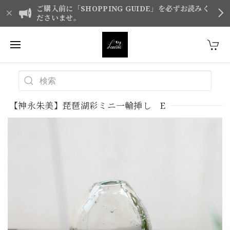
ご購入前に「SHOPPING GUIDE」を必ずお読みく
ださいませ。
【神永朱美】琵琶湖彩ミニ一輪挿し E